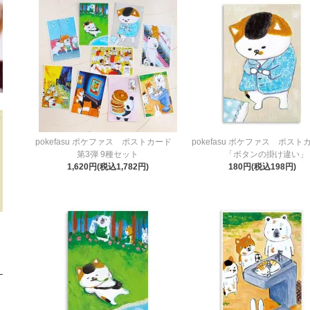
pokefasu ポケファス ポストカード
pokefasu ポケファス ポスト
第3弾 9種セット
「ボタンの掛け違い」
1,620円(税込1,782円)
180円(税込198円)