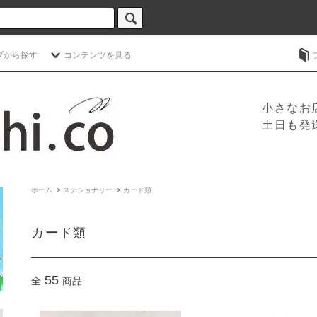
プから探す
コンテンツを見る
小さなお
土日も発
ホーム
>
ステショナリー
>
カード類
カード類
55
全
商品