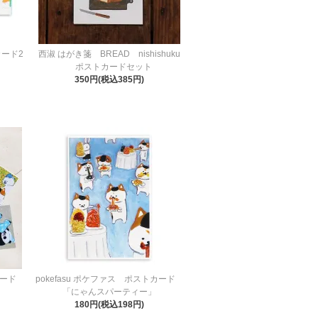
カード2
西淑 はがき箋 BREAD nishishuku
ポストカードセット
350円(税込385円)
トカード
pokefasu ポケファス ポストカード
「にゃんスパーティー」
180円(税込198円)