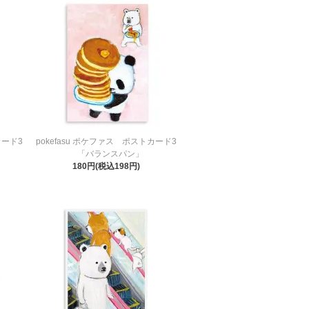
カード3
pokefasu ポケファス ポストカード3
「バランスパン」
180円(税込198円)