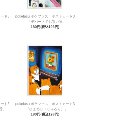
カード3
pokefasu ポケファス ポストカード3
「デパートでお買い物」
180円(税込198円)
カード3
pokefasu ポケファス ポストカード3
舌」
「ひまわり（じゅるり）」
180円(税込198円)