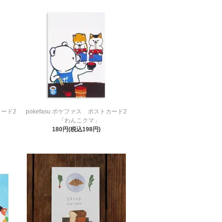
カード2
pokefasu ポケファス ポストカード2
「わんこクマ」
180円(税込198円)