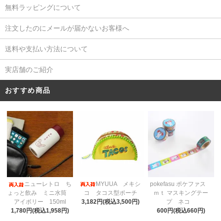
無料ラッピングについて
注文したのにメールが届かないお客様へ
送料や支払い方法について
実店舗のご紹介
おすすめ商品
MYUUA メキシ
ニューレトロ ち
pokefasu ポケファス
コ タコス型ポーチ
ょっと飲み ミニ水筒
ｍｔ マスキングテー
3,182円(税込3,500円)
アイボリー 150ml
プ ネコ
1,780円(税込1,958円)
600円(税込660円)