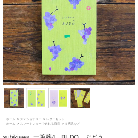
ホーム
>
ステショナリー
>
レターセット
ホーム
>
スマートレターで送れる商品
>
文房具など
subikiawa. 一筆箋4 BUDO ぶどう