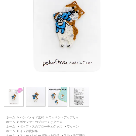
ホーム
>
ハンドメイド素材
>
ワッペン・アップリケ
ホーム
>
ポケファスのブローチとグッズ
ホーム
>
ポケファスのブローチとグッズ
>
ワッペン
ホーム
>
イヌ雑貨特集
ホーム
>
スマートレターで送れる商品
>
生地・手芸用品