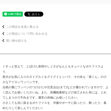
この商品を友達に教える
この商品について問い合わせる
買い物を続ける
くすっと笑えて、とぼけた表情やしぐさがなんともキュートなポケファスよ
り、
柴犬がお気に入りのヌイグルミをグイグイとシバク、その名も「柴くん」の小
さなアイロンワッペンです。
台紙の裏にワッペンのつけかたや注意点(おきて)などが書かれていますので、よ
く読んでお使いくださいね。また、高機能素材などの加工された布には、とれ
てしまうので不向きです。通常の布物にお使いください。
小さくても目に留まるポケファスを、洋服やポーチに貼ったり、飾ったり、集
めたりして楽しんでください♪