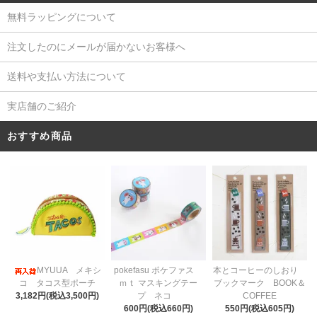
無料ラッピングについて
注文したのにメールが届かないお客様へ
送料や支払い方法について
実店舗のご紹介
おすすめ商品
pokefasu ポケファス
MYUUA メキシ
本とコーヒーのしおり
ｍｔ マスキングテー
コ タコス型ポーチ
ブックマーク BOOK＆
プ ネコ
3,182円(税込3,500円)
COFFEE
600円(税込660円)
550円(税込605円)