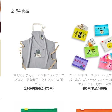
54
全
商品
畳んでしまえる アンドパッカブルエ
ニューレトロ ジッパーバッグ 
プロン 男女兼用 ツミブカネコ 猫
ズ あんしん・せいじつ・べつ
グレー
エチケット・頭痛・金運
2,700円(税込2,970円)
450円(税込495円)