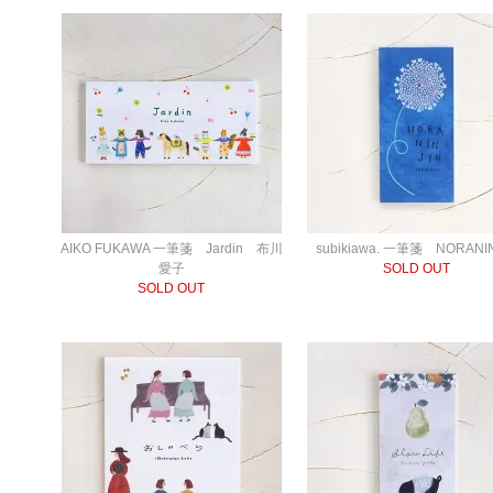
AIKO FUKAWA 一筆箋 Jardin 布川
subikiawa. 一筆箋 NORANI
愛子
SOLD OUT
SOLD OUT