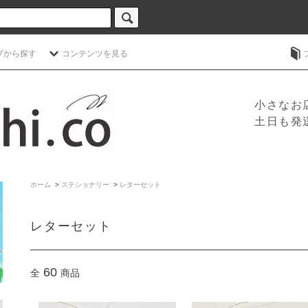
プから探す
コンテンツを見る
小さなお
土日も発
ホーム
>
ステショナリー
>
レターセット
レターセット
60
全
商品