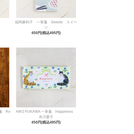
福岡麻利子 一筆箋 Sweets スイー
ツ
450円(税込495円)
箋 Ro
AIKO FUKAWA 一筆箋 Happiness
布川愛子
450円(税込495円)