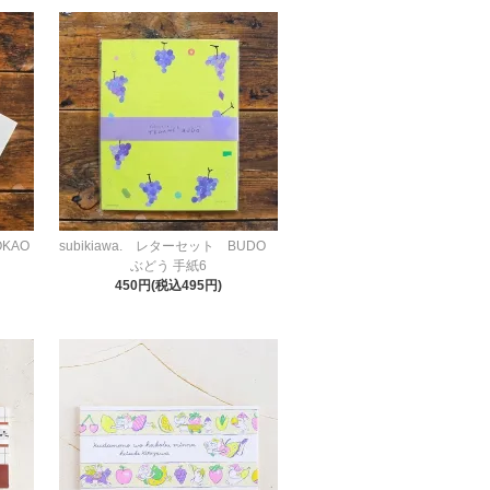
OKAO
subikiawa. レターセット BUDO
ぶどう 手紙6
450円(税込495円)