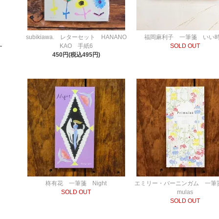
subikiawa. レターセット HANANO
福岡麻利子 一筆箋 いい
KAO 手紙6
SOLD OUT
450円(税込495円)
柊有花 一筆箋 Night
エミリー・バーニンガム 一筆箋
SOLD OUT
mulas
SOLD OUT