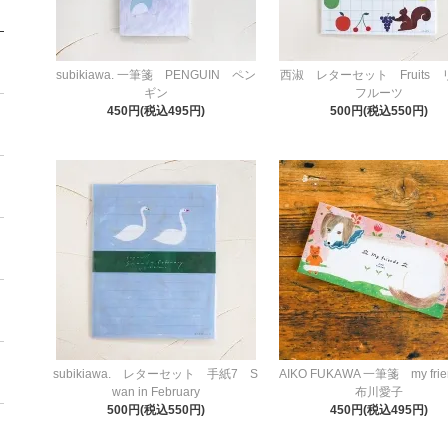
subikiawa. 一筆箋 PENGUIN ペン
西淑 レターセット Fruits
ギン
フルーツ
450円(税込495円)
500円(税込550円)
subikiawa. レターセット 手紙7 S
AIKO FUKAWA 一筆箋 my fr
wan in February
布川愛子
500円(税込550円)
450円(税込495円)