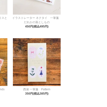
 リスと
イラストレーター ネクタイ 一筆箋
だれかの落としもの
450円(税込495円)
iends
西淑 一筆箋 Pattern
350円(税込385円)