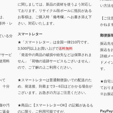
に関しましては、新品の資材を使うよう対応し
い方法
ております。リサイクル段ボールに抵抗がある
は、
お客様は、ご購入時「備考欄」へお書き添え下
【ご注
形外・レ
さい。対応いたします。
かねま
スマートレター
郵便振
ている分
★「スマートレター」は全国一律210円です。
振込先
3,500円以上お買い上げで
送料無料
振込を
がサービ
「発送中の商品の破損や紛失などは保障されま
詳細メー
使用料
せん」「荷物の追跡サービスもございません」
ドメイ
ので、ご了解の上ご利用ください。
す。
べて
★スマートレターは普通郵便扱いでの配送のた
★自宅
、十分
め、発送後、到着まで3～6日ほどかかる場合が
ており
ございます。お急ぎの方はご注意ください。
※お振
傷や汚
★商品に【スマートレターOK】の記載があるも
PayP
ご返金
のに限り、ご利用可能ですが、