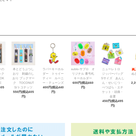
ーの
本とどうぶつし
ラバーキーホル
sublo-サブロ オ
ニューレトロ
ック
おり 刺繍のし
ダー トゥイー
リジナル 番号札
ジッパーバッグ
ぬ
OK
おり ブックマー
ティー ルーニ
キーホルダー
Sサイズ あんし
E
ク TOCONUT
ー・テューンズ
600円(税込660
ん・せいじつ・
2,
05
S/トコナッツ
400円(税込440
円)
べつばら・エチ
550円(税込605
円)
ケット・頭痛・
円)
金運
450円(税込495
円)