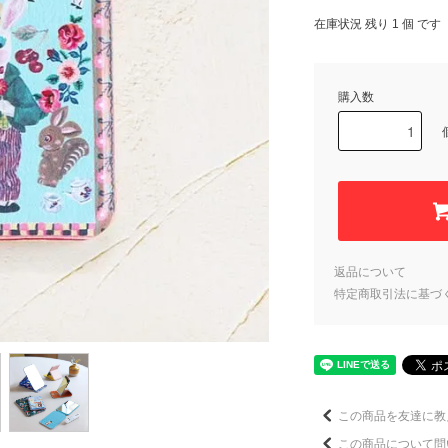
在庫状況 残り 1 個 です
購入数
返品について
特定商取引法に基づ
この商品を友達に教
この商品について問