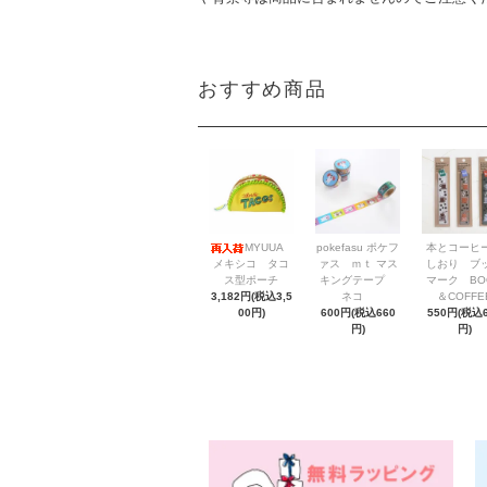
おすすめ商品
MYUUA
pokefasu ポケフ
本とコーヒ
メキシコ タコ
ァス ｍｔ マス
しおり ブ
ス型ポーチ
キングテープ
マーク BO
3,182円(税込3,5
ネコ
＆COFFE
00円)
600円(税込660
550円(税込6
円)
円)