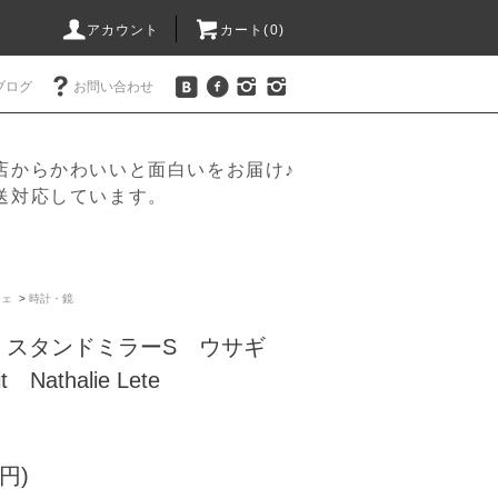
アカウント
カート(
0
)
ブログ
お問い合わせ
店からかわいいと面白いをお届け♪
送対応しています。
ジェ
>
時計・鏡
 スタンドミラーS ウサギ
it Nathalie Lete
円)