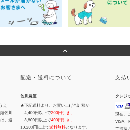
配送・送料について
支払
佐川急便
クレジ
うえ
★下記送料より、お買い上げ合計額が
損(佐川
4,400円以上で
200円引き、
現在、
合は、速
8,800円以上で
400円引き、
VISA、
13,200円以上で
送料無料
となります。
て提携