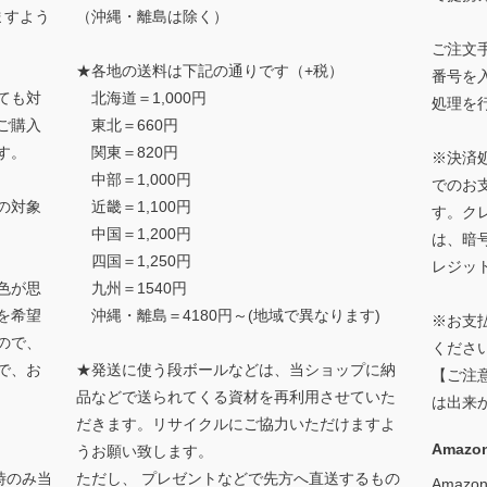
ますよう
（沖縄・離島は除く）
ご注文
★各地の送料は下記の通りです（+税）
番号を
ても対
北海道＝1,000円
処理を
ご購入
東北＝660円
す。
関東＝820円
※決済
中部＝1,000円
でのお
の対象
近畿＝1,100円
す。ク
中国＝1,200円
は、暗
四国＝1,250円
レジッ
色が思
九州＝1540円
を希望
沖縄・離島＝4180円～(地域で異なります)
※お支
ので、
くださ
で、お
★発送に使う段ボールなどは、当ショップに納
【ご注
品などで送られてくる資材を再利用させていた
は出来
だきます。リサイクルにご協力いただけますよ
Amazon
うお願い致します。
時のみ当
ただし、 プレゼントなどで先方へ直送するもの
Amaz