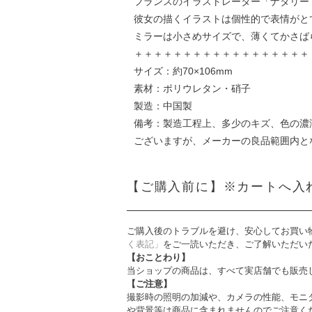
フランスのイラストレーター「ナタリー
彼女の描くイラストは個性的で表情がと
ミラーは小さめサイズで、薄くてかさば
＋＋＋＋＋＋＋＋＋＋＋＋＋＋＋＋＋＋
サイズ：約70×106mm
素材：ポリウレタン・硝子
製造：中国製
備考：製造工程上、多少のキズ、色の濃
ございますが、メーカーの良品範囲内と
【ご購入前に】※カートへ入
ご購入後のトラブルを避け、安心してお買い
く表記」
をご一読いただき、ご了解いただい
【おことわり】
当ショップの商品は、すべて実店舗でも販売
【ご注意】
撮影時の照明の加減や、カメラの性能、モニ
や背景等は商品に含まれませんのでご注意く