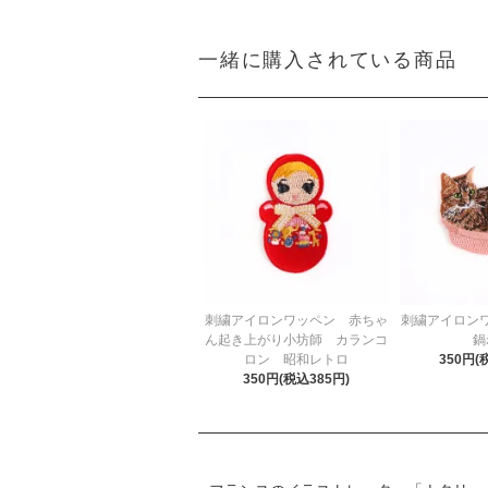
一緒に購入されている商品
刺繍アイロンワッペン 赤ちゃ
刺繍アイロン
ん起き上がり小坊師 カランコ
鍋
ロン 昭和レトロ
350円(
350円(税込385円)