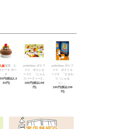
翁堂 た
pokefasu ポケフ
pokefasu ポケフ
きケーキ ポー
ァス ポストカ
ァス ポストカ
チ
ード3 「にゃん
ード3 「ひまわ
200円(税込2,4
スパーティー2」
り（じゅる
20円)
180円(税込198
り）」
円)
180円(税込198
円)