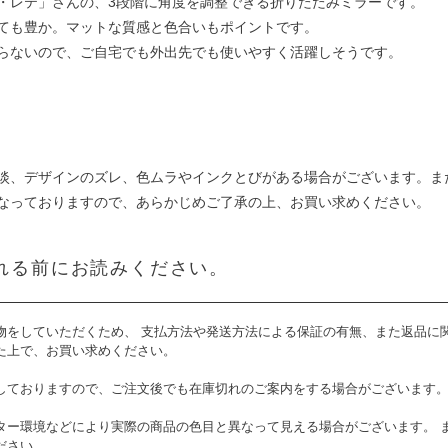
・レテ」さんの、3段階に角度を調整できる折りたたみミラーです。
ても豊か。マットな質感と色合いもポイントです。
らないので、ご自宅でも外出先でも使いやすく活躍しそうです。
淡、デザインのズレ、色ムラやインクとびがある場合がございます。ま
なっておりますので、あらかじめご了承の上、お買い求めください。
れる前にお読みください。
物をしていただくため、 支払方法や発送方法による保証の有無、また返品に
た上で、お買い求めください。
しておりますので、ご注文後でも在庫切れのご案内をする場合がございます
ター環境などにより実際の商品の色目と異なって見える場合がございます。 
ださい。