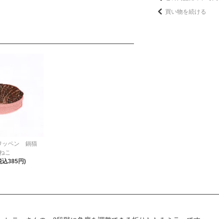
買い物を続ける
ワッペン 鍋猫
ねこ
税込385円)