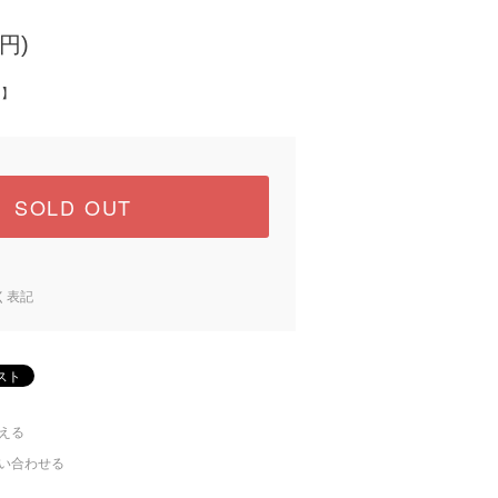
円)
中】
SOLD OUT
く表記
える
い合わせる