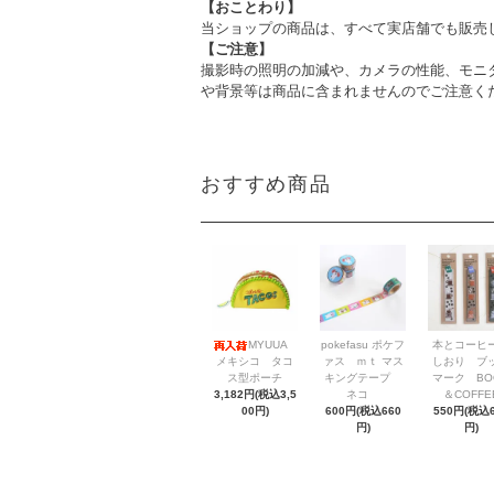
【おことわり】
当ショップの商品は、すべて実店舗でも販売
【ご注意】
撮影時の照明の加減や、カメラの性能、モニ
や背景等は商品に含まれませんのでご注意く
おすすめ商品
MYUUA
pokefasu ポケフ
本とコーヒ
メキシコ タコ
ァス ｍｔ マス
しおり ブ
ス型ポーチ
キングテープ
マーク BO
3,182円(税込3,5
ネコ
＆COFFE
00円)
600円(税込660
550円(税込6
円)
円)