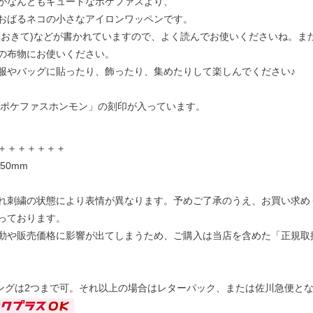
がなんともキュートなポケファスより、
おばるネコの小さなアイロンワッペンです。
(おきて)などが書かれていますので、よく読んでお使いくださいね。ま
の布物にお使いください。
服やバッグに貼ったり、飾ったり、集めたりして楽しんでください♪
ポケファスホンモン」の刻印が入っています。
＋＋＋＋＋＋＋
50mm
れ刺繍の状態により表情が異なります。予めご了承のうえ、お買い求め
っております。
動や販売価格に影響が出てしまうため、ご購入は当店を含めた「正規取
グは2つまで可。それ以上の場合はレターパック、または佐川急便と