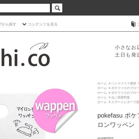
プから探す
コンテンツを見る
小さなお
土日も発
ホーム
>
ハンドメイド素材
ホーム
>
ポケファスのブロ
ホーム
>
ポケファスのブロ
ホーム
>
ねこ雑貨特集
ホーム
>
スマートレターで
pokefasu
ロンワッペン
pf-AW2003