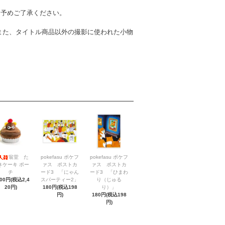
。予めご了承ください。
また、タイトル商品以外の撮影に使われた小物
翁堂 た
pokefasu ポケフ
pokefasu ポケフ
きケーキ ポー
ァス ポストカ
ァス ポストカ
チ
ード3 「にゃん
ード3 「ひまわ
200円(税込2,4
スパーティー2」
り（じゅる
20円)
180円(税込198
り）」
円)
180円(税込198
円)