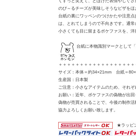
くすっと笑えて、とぼけた表情やしぐさ
のび～るチーズが美味しそうなピザをほ
台紙の裏にワッペンのつけかたや注意点
は、とれてしまうので不向きです。通常
小さくても目に留まるポケファスを、洋
台紙に本物識別マークとして「
＋＋＋＋＋＋＋＋＋＋＋＋＋＋＋＋＋＋
サイズ：本体＝約34×21mm 台紙＝80×
生産国：日本製
ご注意：小さなアイテムのため、それぞ
お願い：近年、ポケファスの偽物が出回
偽物が売買されることで、今後の制作活
協力よろしくお願い致します。
★ラッピン