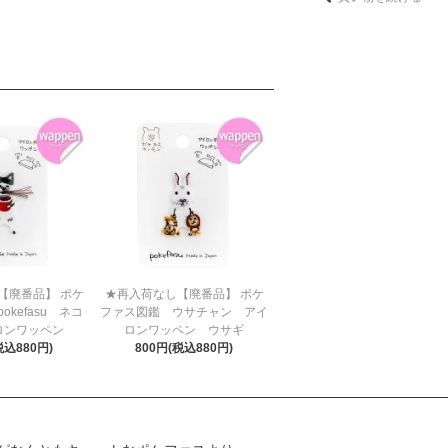
【廃番品】 ポケ
★再入荷なし【廃番品】 ポケ
kefasu ネコ
ファス図鑑 ウサチャン アイ
ロンワッペン
ロンワッペン ウサギ
税込880円)
800円(税込880円)