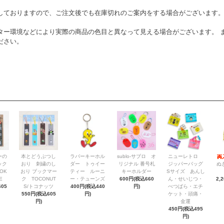
しておりますので、ご注文後でも在庫切れのご案内をする場合がございます
ター環境などにより実際の商品の色目と異なって見える場合がございます。 
ださい。
ーの
本とどうぶつし
ラバーキーホル
sublo-サブロ オ
ニューレトロ
ック
おり 刺繍のし
ダー トゥイー
リジナル 番号札
ジッパーバッグ
ぬ
OK
おり ブックマー
ティー ルーニ
キーホルダー
Sサイズ あんし
E
ク TOCONUT
ー・テューンズ
600円(税込660
ん・せいじつ・
2,
05
S/トコナッツ
400円(税込440
円)
べつばら・エチ
550円(税込605
円)
ケット・頭痛・
円)
金運
450円(税込495
円)