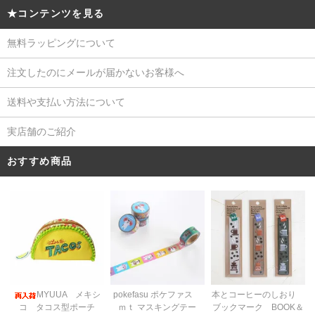
★コンテンツを見る
無料ラッピングについて
注文したのにメールが届かないお客様へ
送料や支払い方法について
実店舗のご紹介
おすすめ商品
pokefasu ポケファス
MYUUA メキシ
本とコーヒーのしおり
ｍｔ マスキングテー
コ タコス型ポーチ
ブックマーク BOOK＆