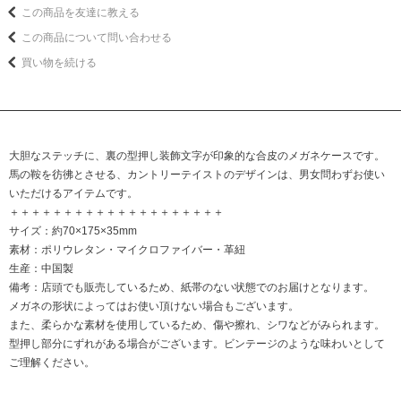
この商品を友達に教える
この商品について問い合わせる
買い物を続ける
大胆なステッチに、裏の型押し装飾文字が印象的な合皮のメガネケースです。
馬の鞍を彷彿とさせる、カントリーテイストのデザインは、男女問わずお使い
いただけるアイテムです。
＋＋＋＋＋＋＋＋＋＋＋＋＋＋＋＋＋＋＋＋
サイズ：約70×175×35mm
素材：ポリウレタン・マイクロファイバー・革紐
生産：中国製
備考：店頭でも販売しているため、紙帯のない状態でのお届けとなります。
メガネの形状によってはお使い頂けない場合もございます。
また、柔らかな素材を使用しているため、傷や擦れ、シワなどがみられます。
型押し部分にずれがある場合がございます。ビンテージのような味わいとして
ご理解ください。