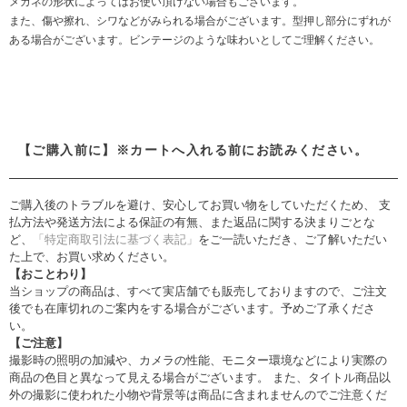
メガネの形状によってはお使い頂けない場合もございます。
また、傷や擦れ、シワなどがみられる場合がございます。型押し部分にずれが
ある場合がございます。ビンテージのような味わいとしてご理解ください。
【ご購入前に】※カートへ入れる前にお読みください。
ご購入後のトラブルを避け、安心してお買い物をしていただくため、 支
払方法や発送方法による保証の有無、また返品に関する決まりごとな
ど、
「特定商取引法に基づく表記」
をご一読いただき、ご了解いただい
た上で、お買い求めください。
【おことわり】
当ショップの商品は、すべて実店舗でも販売しておりますので、ご注文
後でも在庫切れのご案内をする場合がございます。予めご了承くださ
い。
【ご注意】
撮影時の照明の加減や、カメラの性能、モニター環境などにより実際の
商品の色目と異なって見える場合がございます。 また、タイトル商品以
外の撮影に使われた小物や背景等は商品に含まれませんのでご注意くだ