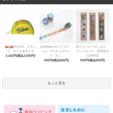
pokefasu ポケファス
MYUUA メキシ
本とコーヒーのしおり
ｍｔ マスキングテー
コ タコス型ポーチ
ブックマーク BOOK＆
プ ネコ
3,182円(税込3,500円)
COFFEE
600円(税込660円)
550円(税込605円)
もっと見る