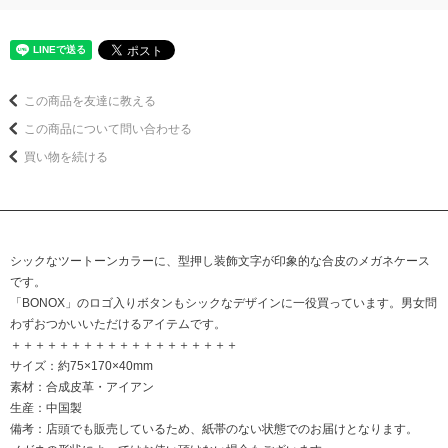
この商品を友達に教える
この商品について問い合わせる
買い物を続ける
シックなツートーンカラーに、型押し装飾文字が印象的な合皮のメガネケース
です。
「BONOX」のロゴ入りボタンもシックなデザインに一役買っています。男女問
わずおつかいいただけるアイテムです。
＋＋＋＋＋＋＋＋＋＋＋＋＋＋＋＋＋＋＋
サイズ：約75×170×40mm
素材：合成皮革・アイアン
生産：中国製
備考：店頭でも販売しているため、紙帯のない状態でのお届けとなります。