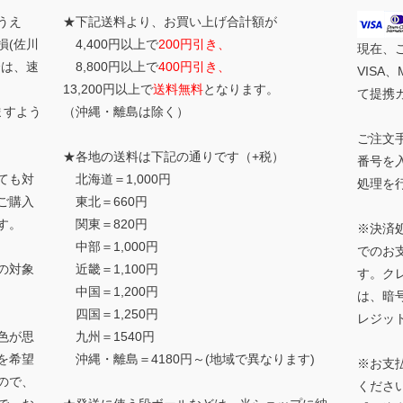
うえ
★下記送料より、お買い上げ合計額が
損(佐川
4,400円以上で
200円引き、
現在、
合は、速
8,800円以上で
400円引き、
VISA、
13,200円以上で
送料無料
となります。
て提携
ますよう
（沖縄・離島は除く）
ご注文
★各地の送料は下記の通りです（+税）
番号を
ても対
北海道＝1,000円
処理を
ご購入
東北＝660円
す。
関東＝820円
※決済
中部＝1,000円
でのお
の対象
近畿＝1,100円
す。ク
中国＝1,200円
は、暗
四国＝1,250円
レジッ
色が思
九州＝1540円
を希望
沖縄・離島＝4180円～(地域で異なります)
※お支
ので、
くださ