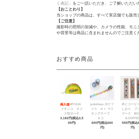
く表記」
をご一読いただき、ご了解いただい
【おことわり】
当ショップの商品は、すべて実店舗でも販売
【ご注意】
撮影時の照明の加減や、カメラの性能、モニ
や背景等は商品に含まれませんのでご注意く
おすすめ商品
MYUUA
pokefasu ポケフ
本とコーヒ
メキシコ タコ
ァス ｍｔ マス
しおり ブ
ス型ポーチ
キングテープ
マーク BO
3,182円(税込3,5
ネコ
＆COFFE
00円)
600円(税込660
550円(税込6
円)
円)