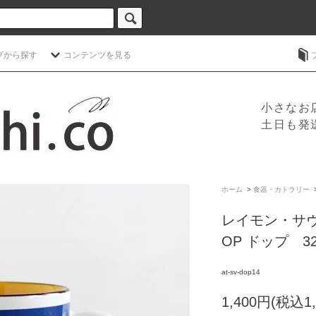
プから探す
コンテンツを見る
小さなお
土日も発
ホーム
>
食器・カトラリー
レイモン・サ
OP ドップ 320
at-sv-dop14
1,400円(税込1,