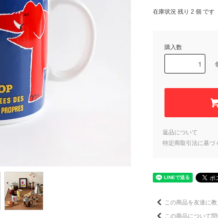
在庫状況 残り 2 個 です
購入数
返品について
特定商取引法に基づ
この商品を友達に教
この商品について問