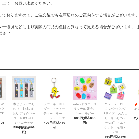
た上で、お買い求めください。
しておりますので、ご注文後でも在庫切れのご案内をする場合がございます
ター環境などにより実際の商品の色目と異なって見える場合がございます。 
ださい。
ーの
本とどうぶつし
ラバーキーホル
sublo-サブロ オ
ニューレトロ
ック
おり 刺繍のし
ダー トゥイー
リジナル 番号札
ジッパーバッグ
ぬ
OK
おり ブックマー
ティー ルーニ
キーホルダー
Sサイズ あんし
E
ク TOCONUT
ー・テューンズ
600円(税込660
ん・せいじつ・
2,
05
S/トコナッツ
400円(税込440
円)
べつばら・エチ
550円(税込605
円)
ケット・頭痛・
円)
金運
450円(税込495