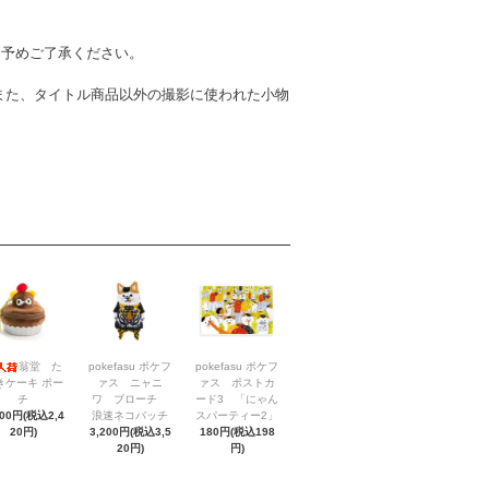
。予めご了承ください。
また、タイトル商品以外の撮影に使われた小物
翁堂 た
pokefasu ポケフ
pokefasu ポケフ
きケーキ ポー
ァス ニャニ
ァス ポストカ
チ
ワ ブローチ
ード3 「にゃん
200円(税込2,4
浪速ネコバッチ
スパーティー2」
20円)
3,200円(税込3,5
180円(税込198
20円)
円)