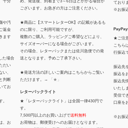
、十分
め、発送後、到着まで3～6日ほどかかる場合が
ており
ございます。お急ぎの方はご注意ください。
※お振
傷や汚
★商品に【スマートレターOK】の記載があるも
PayP
ご返金
のに限り、ご利用可能ですが、
きます
複数のご購入、ラッピングご希望などにより、
★ご注
サイズオーバーになる場合がございます。
こちらは
その場合、レターパックまたは佐川急便での発
行振込
した場合
送となります。予めご了承下さい。
ただい
振込先
ない、
★発送方法の詳しいご案内はこちらからご覧い
振込を
と判断
ただけます。→
「★」
振込先
いてお
いたします
レターパックライト
受信で
す。
★「レターパックライト」は全国一律430円で
口座を
す。
7,500円以上のお買い上げで
送料無料
※お振
は、お
お荷物は、郵便受けへのお届けとなります。