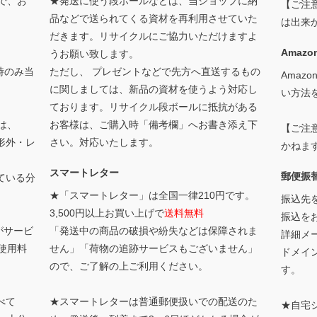
で、お
★発送に使う段ボールなどは、当ショップに納
【ご注
品などで送られてくる資材を再利用させていた
は出来
だきます。リサイクルにご協力いただけますよ
Amazon
うお願い致します。
時のみ当
ただし、 プレゼントなどで先方へ直送するもの
Amaz
に関しましては、新品の資材を使うよう対応し
い方法
ております。リサイクル段ボールに抵抗がある
は、
お客様は、ご購入時「備考欄」へお書き添え下
【ご注
形外・レ
さい。対応いたします。
かねま
スマートレター
郵便振
ている分
★「スマートレター」は全国一律210円です。
振込先
3,500円以上お買い上げで
送料無料
振込を
がサービ
「発送中の商品の破損や紛失などは保障されま
詳細メー
使用料
せん」「荷物の追跡サービスもございません」
ドメイ
ので、ご了解の上ご利用ください。
す。
べて
★スマートレターは普通郵便扱いでの配送のた
★自宅