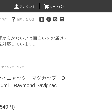
アカウント
カート(
0
)
ブログ
お問い合わせ
店からかわいいと面白いをお届け♪
送対応しています。
>
マグカップ・コップ
ヴィニャック マグカップ D
ml Raymond Savignac
540円)