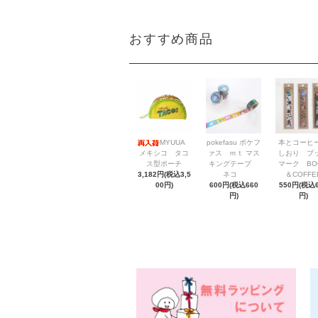
おすすめ商品
MYUUA
pokefasu ポケフ
本とコーヒ
メキシコ タコ
ァス ｍｔ マス
しおり ブ
ス型ポーチ
キングテープ
マーク BO
3,182円(税込3,5
ネコ
＆COFFE
00円)
600円(税込660
550円(税込6
円)
円)