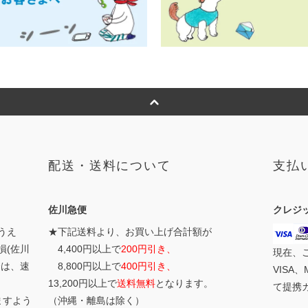
配送・送料について
支払
佐川急便
クレジ
うえ
★下記送料より、お買い上げ合計額が
損(佐川
4,400円以上で
200円引き、
現在、
合は、速
8,800円以上で
400円引き、
VISA、
13,200円以上で
送料無料
となります。
て提携
ますよう
（沖縄・離島は除く）