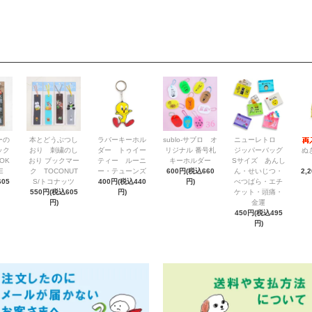
ーの
本とどうぶつし
ラバーキーホル
sublo-サブロ オ
ニューレトロ
ック
おり 刺繍のし
ダー トゥイー
リジナル 番号札
ジッパーバッグ
ぬ
OK
おり ブックマー
ティー ルーニ
キーホルダー
Sサイズ あんし
E
ク TOCONUT
ー・テューンズ
600円(税込660
ん・せいじつ・
2,
05
S/トコナッツ
400円(税込440
円)
べつばら・エチ
550円(税込605
円)
ケット・頭痛・
円)
金運
450円(税込495
円)