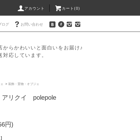
アカウント
カート(
0
)
ブログ
お問い合わせ
店からかわいいと面白いをお届け♪
送対応しています。
ジェ
>
装飾・置物・オブジェ
リクイ polepole
56円)
中】