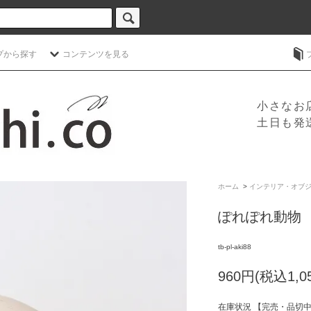
プから探す
コンテンツを見る
小さなお
土日も発
ホーム
>
インテリア・オブ
ぽれぽれ動物 ア
tb-pl-aki88
960円(税込1,0
在庫状況 【完売・品切