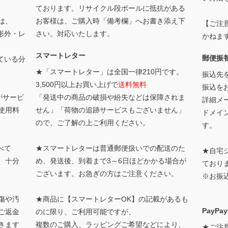
ております。リサイクル段ボールに抵抗がある
は、
お客様は、ご購入時「備考欄」へお書き添え下
【ご注
形外・レ
さい。対応いたします。
かねま
スマートレター
郵便振
ている分
★「スマートレター」は全国一律210円です。
振込先
3,500円以上お買い上げで
送料無料
振込を
がサービ
「発送中の商品の破損や紛失などは保障されま
詳細メー
使用料
せん」「荷物の追跡サービスもございません」
ドメイ
ので、ご了解の上ご利用ください。
す。
べて
★スマートレターは普通郵便扱いでの配送のた
★自宅
、十分
め、発送後、到着まで3～6日ほどかかる場合が
ており
ございます。お急ぎの方はご注意ください。
※お振
傷や汚
★商品に【スマートレターOK】の記載があるも
PayP
ご返金
のに限り、ご利用可能ですが、
きます
複数のご購入、ラッピングご希望などにより、
★ご注