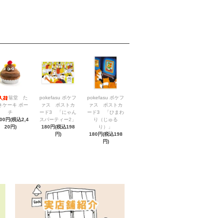
翁堂 た
pokefasu ポケフ
pokefasu ポケフ
きケーキ ポー
ァス ポストカ
ァス ポストカ
チ
ード3 「にゃん
ード3 「ひまわ
200円(税込2,4
スパーティー2」
り（じゅる
20円)
180円(税込198
り）」
円)
180円(税込198
円)