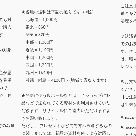
ご注文
★各地の送料は下記の通りです（+税）
番号を
ても対
北海道＝1,000円
処理を
ご購入
東北＝660円
す。
関東＝820円
※決済
中部＝1,000円
でのお
の対象
近畿＝1,100円
す。ク
中国＝1,200円
は、暗
四国＝1,250円
レジッ
色が思
九州＝1540円
を希望
沖縄・離島＝4180円～(地域で異なります)
※お支
ので、
くださ
で、お
★発送に使う段ボールなどは、当ショップに納
【ご注
品などで送られてくる資材を再利用させていた
は出来
だきます。リサイクルにご協力いただけますよ
Amazon
うお願い致します。
時のみ当
ただし、 プレゼントなどで先方へ直送するもの
Amaz
に関しましては、新品の資材を使うよう対応し
い方法