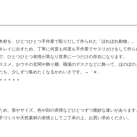
木材を、ひとつひとつ手作業で彫りだして作られた「ぽれぽれ動物」。
キレイに出すため、丁寧に何度も何度も手作業でヤスリがけをして作ら
で、ひとつひとつ表情が異なり世界に一つだけの存在になります。
ススメ。おウチの玄関や飾り棚、職場のデスクなどに飾って、ほのぼの
たち、少しずつ集めたくなるかわいさです。→
「★」
＋＋＋＋＋
ため、形やサイズ、色や顔の表情などひとつずつ微妙な違いがあります
手づくりや天然素材の表情としてご了承の上、お買い求めください。