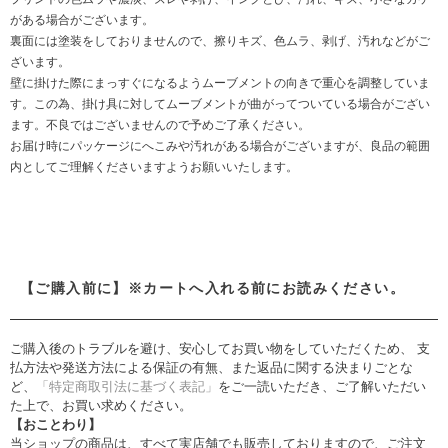
がある場合がございます。
裏面には塗装をしておりませんので、擦りキズ、色ムラ、剥げ、汚れなどがご
ざいます。
壁に掛けた際にまっすぐになるようムーブメントの向きで重心を調整していま
す。この為、掛け具に対してムーブメントが曲がってついている場合がござい
ます。不良ではございませんので予めご了承ください。
お届け時にパッケージにへこみや汚れがある場合がございますが、良品の範囲
内としてご理解くださいますようお願いいたします。
【ご購入前に】※カートへ入れる前にお読みください。
ご購入後のトラブルを避け、安心してお買い物をしていただくため、 支
払方法や発送方法による保証の有無、また返品に関する決まりごとな
ど、
「特定商取引法に基づく表記」
をご一読いただき、ご了解いただい
た上で、お買い求めください。
【おことわり】
当ショップの商品は、すべて実店舗でも販売しておりますので、ご注文