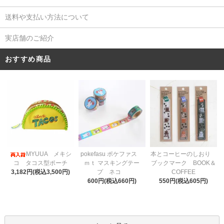
送料や支払い方法について
実店舗のご紹介
おすすめ商品
pokefasu ポケファス
MYUUA メキシ
本とコーヒーのしおり
ｍｔ マスキングテー
コ タコス型ポーチ
ブックマーク BOOK＆
プ ネコ
3,182円(税込3,500円)
COFFEE
600円(税込660円)
550円(税込605円)