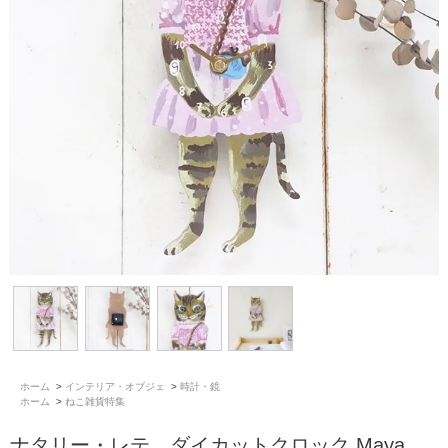
ホーム
>
インテリア・オブジェ
>
時計・鏡
ホーム
>
ねこ雑貨特集
ナタリー・レテ ダイカットクロック Maya