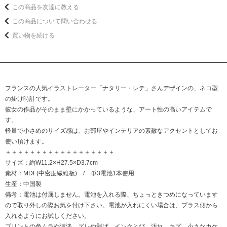
この商品を友達に教える
この商品について問い合わせる
買い物を続ける
フランスの人気イラストレーター「ナタリー・レテ」さんデザインの、ネコ型
の掛け時計です。
彼女の作品がそのまま壁にかかっているような、アート性の高いアイテムで
す。
軽量で小さめのサイズ感は、お部屋やインテリアの素敵なアクセントとしてお
使い頂けます。
＋＋＋＋＋＋＋＋＋＋＋＋＋＋＋＋＋＋
サイズ：約W11.2×H27.5×D3.7cm
素材：MDF(中密度繊維板) / 単3電池1本使用
生産：中国製
備考：電池は付属しません。電池を入れる際、ちょっときつめになっています
ので取り外しの際お気を付け下さい。電池が入れにくい場合は、プラス側から
入れるようにお試しください。
プリントの色ムラや濃淡、ズレや剥げ、インクとび、汚れ、キズ、小さなカケ