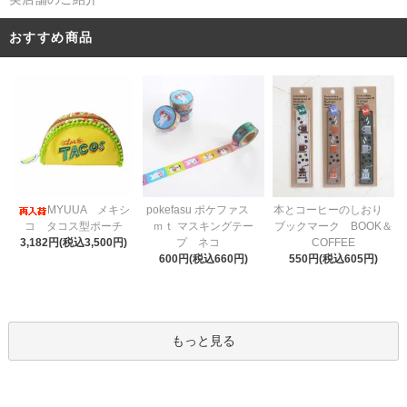
おすすめ商品
pokefasu ポケファス
MYUUA メキシ
本とコーヒーのしおり
ｍｔ マスキングテー
コ タコス型ポーチ
ブックマーク BOOK＆
プ ネコ
3,182円(税込3,500円)
COFFEE
600円(税込660円)
550円(税込605円)
もっと見る