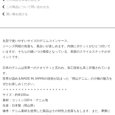
この商品について問い合わせる
買い物を続ける
丸型で使いやすいサイズのデニムコインケース。
ジーンズ同様の色落ち、風合いが楽しめます。内側にポケットがひとつ付いて
いますが、そちらの縫いつけ模様となっている、表面のスマイルステッチがポ
イントです。
日本のデニムは世界一のクオリティと言われ、加工技術も高く評価されていま
す。
世界が認めるMADE IN JAPANの技術が詰まった「岡山デニム」の小物の魅力を
ぜひお楽しみください。
＋＋＋＋＋＋＋＋＋＋＋＋＋＋＋＋＋＋＋＋＋
サイズ：約Φ100㎜
素材：コットン100％・デニム地
生産：日本製（岡山県）
備考：デニム素材を使用した製品はその特性上色落ちをします。また、摩擦に