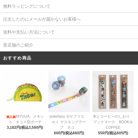
無料ラッピングについて
注文したのにメールが届かないお客様へ
送料や支払い方法について
実店舗のご紹介
おすすめ商品
pokefasu ポケファス
MYUUA メキシ
本とコーヒーのしおり
ｍｔ マスキングテー
コ タコス型ポーチ
ブックマーク BOOK＆
プ ネコ
3,182円(税込3,500円)
COFFEE
600円(税込660円)
550円(税込605円)