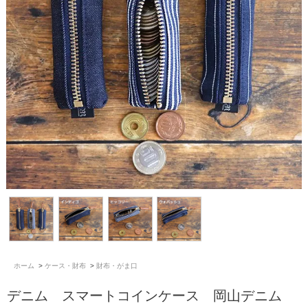
ホーム
>
ケース・財布
>
財布・がま口
デニム スマートコインケース 岡山デニム