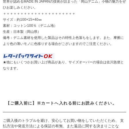
世界が認めるMADE IN JAPANの技術が詰まった「岡山デニム」小物の魅力をぜ
ひお楽しみください。
＋＋＋＋＋＋＋＋＋＋＋＋＋＋＋＋＋＋＋＋＋
サイズ：約100×15×40㎜
素材：コットン100％（デニム地）
生産：日本製（岡山県）
備考：デニム素材を使用した製品はその特性上色落ちをします。また、摩擦に
より色の薄いモノに色移りする場合がございますのでご注意ください。
★他にもいくつかお買い上げ商品があり、サイズオーバーの場合は佐川急便と
なります。
【ご購入前に】※カートへ入れる前にお読みください。
ご購入後のトラブルを避け、安心してお買い物をしていただくため、 支
払方法や発送方法による保証の有無、また返品に関する決まりごとな