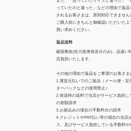
また、「思っていたサイズと違った」「
っていたのと違った」などの理由で返品
されるお客さまは、原則対応できません
ご購入前にきちんと御確認いただいた上
買い求めください。
返品送料
破損事故(佐川急便発送分のみ)、品違い
店負担いたします。
その他の理由で返品をご希望のお客さま
1.運賃元払いでのご返品（メール便・定
ターパックなどの使用禁止）
2.発送時の送料で当店がサービス負担し
の差額請求
3.お振込みの場合の手数料分の請求
4.クレジットやPAY払い等の場合の当店
ス、及びサービス負担している手数料や