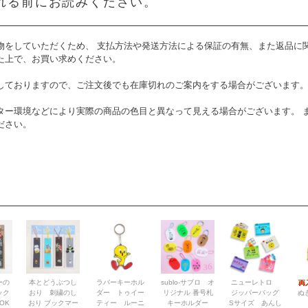
れる前にお読みください。
物をしていただくため、 支払方法や発送方法による保証の有無、また返品に
た上で、お買い求めください。
しておりますので、ご注文後でも在庫切れのご案内をする場合がございます
ター環境などにより実際の商品の色目と異なって見える場合がございます。 
ださい。
ーの
本とどうぶつし
ラバーキーホル
sublo-サブロ オ
ニューレトロ
ック
おり 刺繍のし
ダー トゥイー
リジナル 番号札
ジッパーバッグ
ぬ
OK
おり ブックマー
ティー ルーニ
キーホルダー
Sサイズ あんし