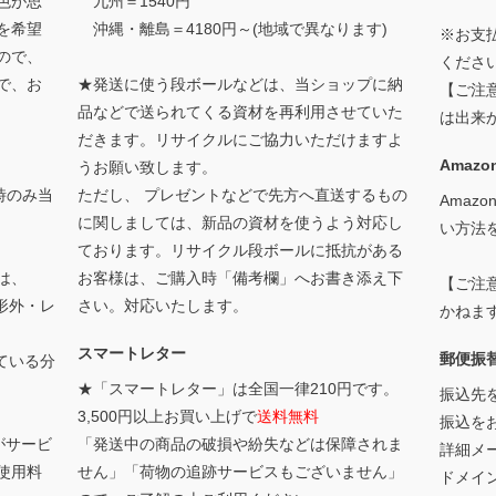
色が思
九州＝1540円
を希望
沖縄・離島＝4180円～(地域で異なります)
※お支
ので、
くださ
で、お
★発送に使う段ボールなどは、当ショップに納
【ご注
品などで送られてくる資材を再利用させていた
は出来
だきます。リサイクルにご協力いただけますよ
Amazon
うお願い致します。
時のみ当
ただし、 プレゼントなどで先方へ直送するもの
Amaz
に関しましては、新品の資材を使うよう対応し
い方法
ております。リサイクル段ボールに抵抗がある
は、
お客様は、ご購入時「備考欄」へお書き添え下
【ご注
形外・レ
さい。対応いたします。
かねま
スマートレター
郵便振
ている分
★「スマートレター」は全国一律210円です。
振込先
3,500円以上お買い上げで
送料無料
振込を
がサービ
「発送中の商品の破損や紛失などは保障されま
詳細メー
使用料
せん」「荷物の追跡サービスもございません」
ドメイ