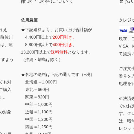
配送・送料について
支払
佐川急便
クレジ
うえ
★下記送料より、お買い上げ合計額が
損(佐川
4,400円以上で
200円引き、
現在、
合は、速
8,800円以上で
400円引き、
VISA、
13,200円以上で
送料無料
となります。
て提携
ますよう
（沖縄・離島は除く）
ご注文
★各地の送料は下記の通りです（+税）
番号を
ても対
北海道＝1,000円
処理を
ご購入
東北＝660円
す。
関東＝820円
※決済
中部＝1,000円
でのお
の対象
近畿＝1,100円
す。ク
中国＝1,200円
は、暗
四国＝1,250円
レジッ