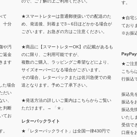
ので、ご了解の上ご利用ください。
す。
べて
★スマートレターは普通郵便扱いでの配送のた
★自宅
、十分
め、発送後、到着まで3～6日ほどかかる場合が
ており
ございます。お急ぎの方はご注意ください。
※お振
傷や汚
★商品に【スマートレターOK】の記載があるも
PayP
ご返金
のに限り、ご利用可能ですが、
きます
複数のご購入、ラッピングご希望などにより、
★ご注
サイズオーバーになる場合がございます。
こちらは
その場合、レターパックまたは佐川急便での発
行振込
した場合
送となります。予めご了承下さい。
ただい
振込先
ない、
★発送方法の詳しいご案内はこちらからご覧い
振込を
と判断
ただけます。→
「★」
振込先
いてお
いたします
レターパックライト
受信で
す。
★「レターパックライト」は全国一律430円で
口座を