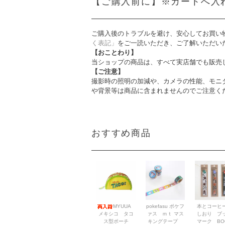
【ご購入前に】※カートへ入
ご購入後のトラブルを避け、安心してお買い
く表記」
をご一読いただき、ご了解いただい
【おことわり】
当ショップの商品は、すべて実店舗でも販売
【ご注意】
撮影時の照明の加減や、カメラの性能、モニ
や背景等は商品に含まれませんのでご注意く
おすすめ商品
MYUUA
pokefasu ポケフ
本とコーヒ
メキシコ タコ
ァス ｍｔ マス
しおり ブ
ス型ポーチ
キングテープ
マーク BO