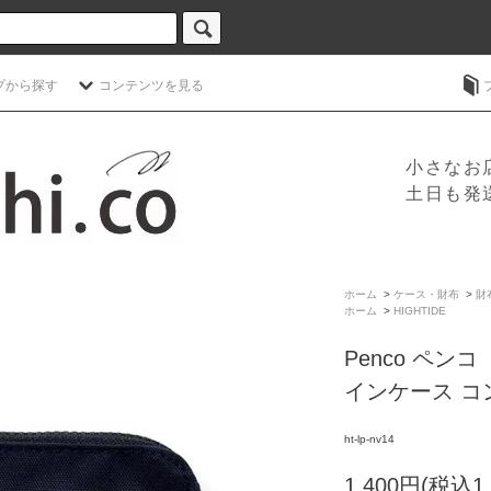
プから探す
コンテンツを見る
小さなお
土日も発
ホーム
>
ケース・財布
>
財
ホーム
>
HIGHTIDE
Penco ペン
インケース コ
ht-lp-nv14
1,400円(税込1,