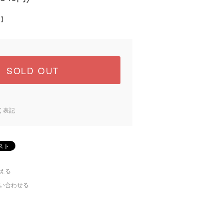
中】
SOLD OUT
く表記
える
い合わせる