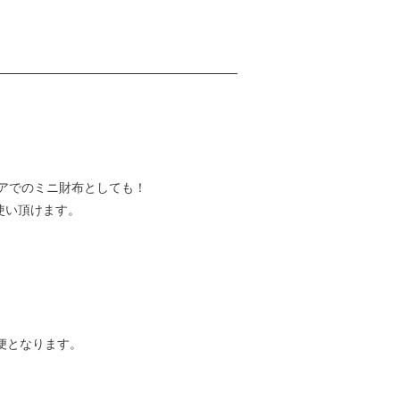
アでのミニ財布としても！
使い頂けます。
便となります。