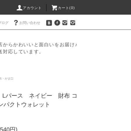
アカウント
カート(
0
)
ブログ
お問い合わせ
店からかわいいと面白いをお届け♪
送対応しています。
布・がま口
コ Lパース ネイビー 財布 コ
ンパクトウォレット
540円)