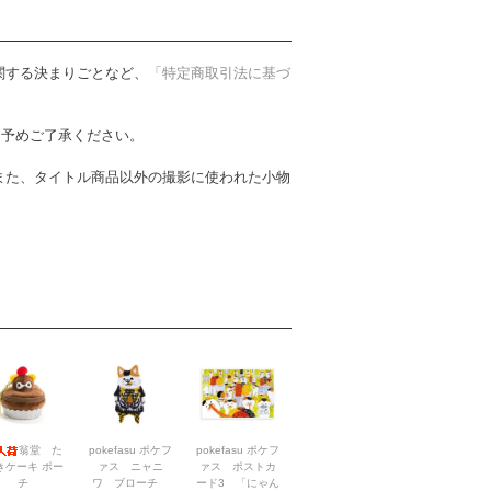
関する決まりごとなど、
「特定商取引法に基づ
。予めご了承ください。
また、タイトル商品以外の撮影に使われた小物
翁堂 た
pokefasu ポケフ
pokefasu ポケフ
きケーキ ポー
ァス ニャニ
ァス ポストカ
チ
ワ ブローチ
ード3 「にゃん