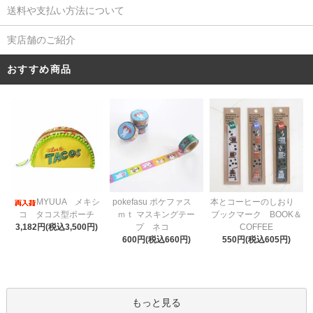
送料や支払い方法について
実店舗のご紹介
おすすめ商品
pokefasu ポケファス
MYUUA メキシ
本とコーヒーのしおり
ｍｔ マスキングテー
コ タコス型ポーチ
ブックマーク BOOK＆
プ ネコ
3,182円(税込3,500円)
COFFEE
600円(税込660円)
550円(税込605円)
もっと見る