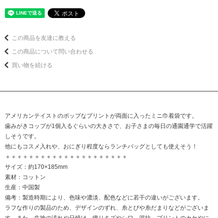
この商品を友達に教える
この商品について問い合わせる
買い物を続ける
アメリカンテイストのポップなプリントが両面に入ったミニ巾着袋です。
歯みがきコップが1個入るぐらいの大きさで、お子さまの毎日の通園通学で活躍
しそうです。
他にもコスメ入れや、おにぎり程度ならランチバッグとしても使えそう！
＋＋＋＋＋＋＋＋＋＋＋＋＋＋＋＋＋＋＋＋＋
サイズ：約170×185mm
素材：コットン
生産：中国製
備考：製造時期により、色味や濃淡、配色などに若干の違いがございます。
ラフな作りの製品のため、デザインのずれ、糸とびや糸だまりなどがございま