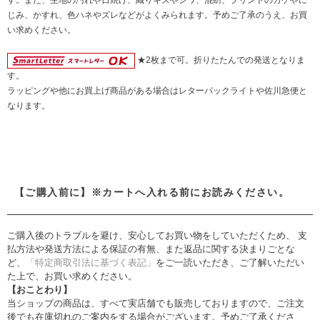
す。また、生地の汚れや日焼け、織りキズやシワ、混紡、プリントのカケやに
じみ、かすれ、色ハネやズレなどがよくみられます。予めご了承のうえ、お買
い求めください。
★2枚まで可。折りたたんでの発送となりま
す。
ラッピングや他にお買上げ商品がある場合はレターパックライトや佐川急便と
なります。
【ご購入前に】※カートへ入れる前にお読みください。
ご購入後のトラブルを避け、安心してお買い物をしていただくため、 支
払方法や発送方法による保証の有無、また返品に関する決まりごとな
ど、
「特定商取引法に基づく表記」
をご一読いただき、ご了解いただい
た上で、お買い求めください。
【おことわり】
当ショップの商品は、すべて実店舗でも販売しておりますので、ご注文
後でも在庫切れのご案内をする場合がございます。予めご了承くださ