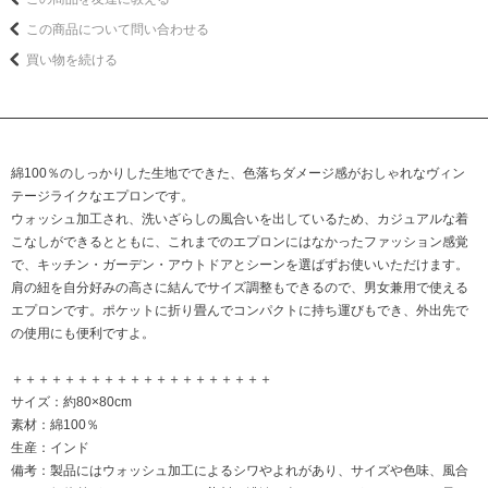
この商品について問い合わせる
買い物を続ける
綿100％のしっかりした生地でできた、色落ちダメージ感がおしゃれなヴィン
テージライクなエプロンです。
ウォッシュ加工され、洗いざらしの風合いを出しているため、カジュアルな着
こなしができるとともに、これまでのエプロンにはなかったファッション感覚
で、キッチン・ガーデン・アウトドアとシーンを選ばずお使いいただけます。
肩の紐を自分好みの高さに結んでサイズ調整もできるので、男女兼用で使える
エプロンです。ポケットに折り畳んでコンパクトに持ち運びもでき、外出先で
の使用にも便利ですよ。
＋＋＋＋＋＋＋＋＋＋＋＋＋＋＋＋＋＋＋＋
サイズ：約80×80cm
素材：綿100％
生産：インド
備考：製品にはウォッシュ加工によるシワやよれがあり、サイズや色味、風合