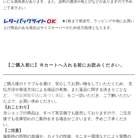
いにも個体差があります。また、染料の濃淡や色とびなどがありますので予め
ご了承下さい
★1枚まで発送可。ラッピングや他にお買い
上げ商品がある場合はサイズオーバーのため佐川急便となります。
【ご購入前に】※カートへ入れる前にお読みください。
ご購入後のトラブルを避け、安心してお買い物をしていただくため、 支
払方法や発送方法による保証の有無、また返品に関する決まりごとな
ど、
「特定商取引法に基づく表記」
をご一読いただき、ご了解いただい
た上で、お買い求めください。
【おことわり】
当ショップの商品は、すべて実店舗でも販売しておりますので、ご注文
後でも在庫切れのご案内をする場合がございます。予めご了承くださ
い。
【ご注意】
撮影時の照明の加減や、カメラの性能、モニター環境などにより実際の