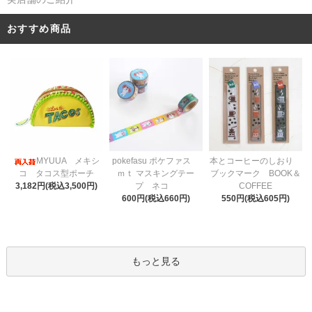
おすすめ商品
pokefasu ポケファス
MYUUA メキシ
本とコーヒーのしおり
ｍｔ マスキングテー
コ タコス型ポーチ
ブックマーク BOOK＆
プ ネコ
3,182円(税込3,500円)
COFFEE
600円(税込660円)
550円(税込605円)
もっと見る