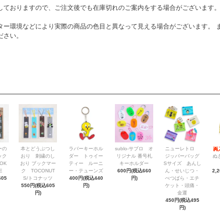
しておりますので、ご注文後でも在庫切れのご案内をする場合がございます
ター環境などにより実際の商品の色目と異なって見える場合がございます。 
ださい。
ーの
本とどうぶつし
ラバーキーホル
sublo-サブロ オ
ニューレトロ
ック
おり 刺繍のし
ダー トゥイー
リジナル 番号札
ジッパーバッグ
ぬ
OK
おり ブックマー
ティー ルーニ
キーホルダー
Sサイズ あんし
E
ク TOCONUT
ー・テューンズ
600円(税込660
ん・せいじつ・
2,
05
S/トコナッツ
400円(税込440
円)
べつばら・エチ
550円(税込605
円)
ケット・頭痛・
円)
金運
450円(税込495
円)