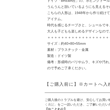
ドイツ「BREBA社」の、ボビングドー
うんうんと頷いているようにも見えるそ
こちらの人形は、1948年から作り続け
アイテム。
時代を感じるチープさと、シュールでキ
大人も子どもも楽しめるデザインなので
＋＋＋＋＋＋＋＋＋＋＋＋＋＋＋＋＋＋
サイズ：約40×80×55mm
素材：プラスチック・金属
製造：ドイツ製
備考：形成時のバリやムラ、キズや汚れ
ので予めご了承ください。
【ご購入前に】※カートへ入
ご購入後のトラブルを避け、安心してお買い
く表記」
をご一読いただき、ご了解いただい
【おことわり】