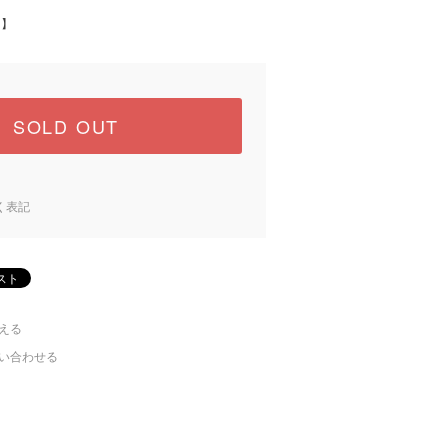
中】
SOLD OUT
く表記
える
い合わせる