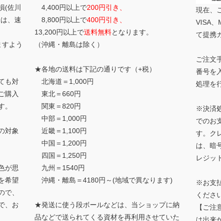
損(佐川
4,400円以上で
200円引き、
現在、
合は、速
8,800円以上で
400円引き、
VISA、
13,200円以上で
送料無料
となります。
て提携
ますよう
（沖縄・離島は除く）
ご注文
★各地の送料は下記の通りです（+税）
番号を
ても対
北海道＝1,000円
処理を
ご購入
東北＝660円
す。
関東＝820円
※決済
中部＝1,000円
でのお
の対象
近畿＝1,100円
す。ク
中国＝1,200円
は、暗
四国＝1,250円
レジッ
色が思
九州＝1540円
を希望
沖縄・離島＝4180円～(地域で異なります)
※お支
ので、
くださ
で、お
★発送に使う段ボールなどは、当ショップに納
【ご注
品などで送られてくる資材を再利用させていた
は出来