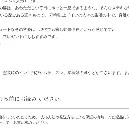
ル（首ふり人形）です。
の姿は、あわただしい毎日にホッと一息できるような、そんなステキな
ている歴史ある置きもので、 70年以上ドイツの人々の生活の中で、身
ュートなその容姿は、現代でも癒し効果健在といった感じです♪
、プレゼントにもおすすめです。
＋＋＋＋＋
、塗装時のインク飛びやムラ、ズレ、接着剤の跡などがございます。ま
れる前にお読みください。
物をしていただくため、 支払方法や発送方法による保証の有無、また返品に
た上で、お買い求めください。