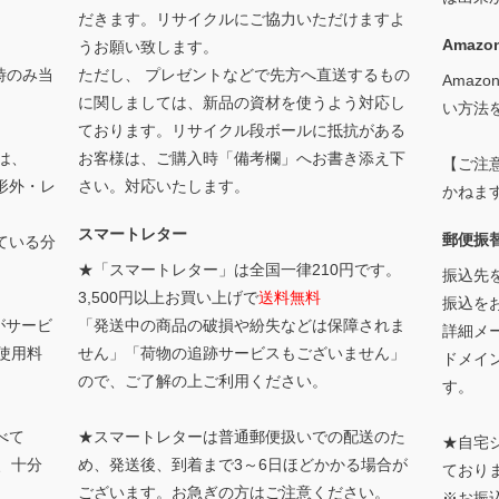
だきます。リサイクルにご協力いただけますよ
Amazon
うお願い致します。
時のみ当
ただし、 プレゼントなどで先方へ直送するもの
Amaz
に関しましては、新品の資材を使うよう対応し
い方法
ております。リサイクル段ボールに抵抗がある
は、
お客様は、ご購入時「備考欄」へお書き添え下
【ご注
形外・レ
さい。対応いたします。
かねま
スマートレター
郵便振
ている分
★「スマートレター」は全国一律210円です。
振込先
3,500円以上お買い上げで
送料無料
振込を
がサービ
「発送中の商品の破損や紛失などは保障されま
詳細メー
使用料
せん」「荷物の追跡サービスもございません」
ドメイ
ので、ご了解の上ご利用ください。
す。
べて
★スマートレターは普通郵便扱いでの配送のた
★自宅
、十分
め、発送後、到着まで3～6日ほどかかる場合が
ており
ございます。お急ぎの方はご注意ください。
※お振