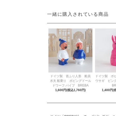
一緒に購入されている商品
ドイツ製 首ふり人形 船員
ドイツ製 ボ
水夫 船乗り ボビングドール
ウサギ ピン
ドワーフ パイプ BREBA
BR
1,600円(税込1,760円)
1,400円(