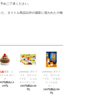
。予めご了承ください。
また、タイトル商品以外の撮影に使われた小物
翁堂 た
pokefasu ポケフ
pokefasu ポケフ
きケーキ ポー
ァス ポストカ
ァス ポストカ
チ
ード3 「にゃん
ード3 「ひまわ
200円(税込2,4
スパーティー2」
り（じゅる
20円)
180円(税込198
り）」
円)
180円(税込198
円)