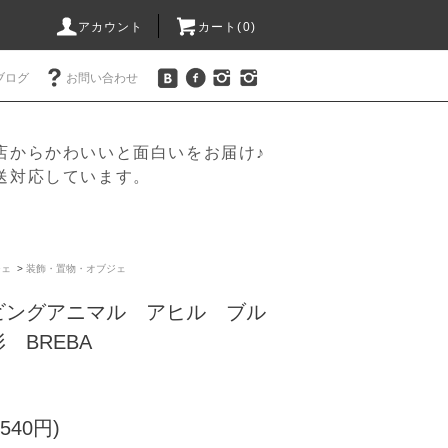
アカウント
カート(
0
)
ブログ
お問い合わせ
店からかわいいと面白いをお届け♪
送対応しています。
ジェ
>
装飾・置物・オブジェ
ビングアニマル アヒル ブル
 BREBA
540円)