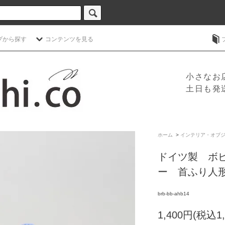
プから探す
コンテンツを見る
小さなお
土日も発
ホーム
>
インテリア・オブ
ドイツ製 ボ
ー 首ふり人形
brb-bb-ahb14
1,400円(税込1,