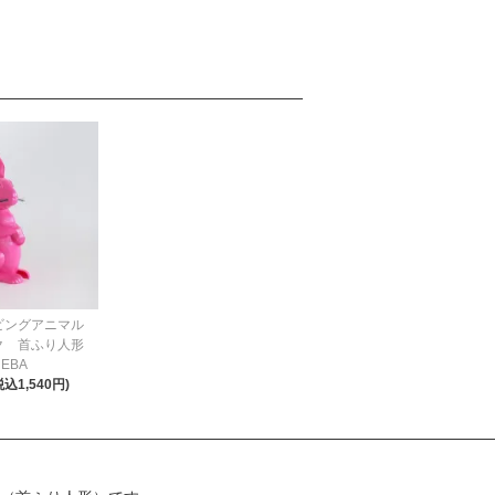
ビングアニマル
ク 首ふり人形
EBA
税込1,540円)