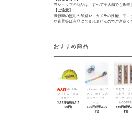
当ショップの商品は、すべて実店舗でも販売
【ご注意】
撮影時の照明の加減や、カメラの性能、モニ
や背景等は商品に含まれませんのでご注意く
おすすめ商品
MYUUA
pokefasu ポケフ
本とコーヒ
メキシコ タコ
ァス ｍｔ マス
しおり ブ
ス型ポーチ
キングテープ
マーク BO
3,182円(税込3,5
ネコ
＆COFFE
00円)
600円(税込660
550円(税込6
円)
円)