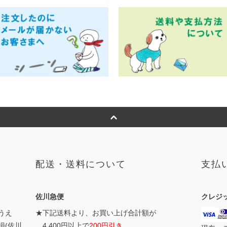
配送・送料について
支払
佐川急便
クレジ
うえ
★下記送料より、お買い上げ合計額が
損(佐川
4,400円以上で
200円引き、