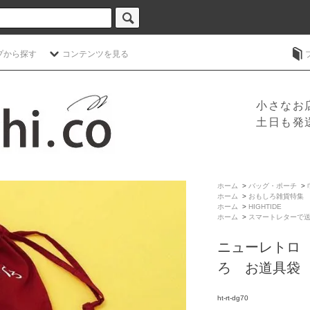
プから探す
コンテンツを見る
小さなお
土日も発
ホーム
>
バッグ・ポーチ
>
ホーム
>
おもしろ雑貨特集
ホーム
>
HIGHTIDE
ホーム
>
スマートレターで
ニューレトロ
ろ お道具袋
ht-rt-dg70