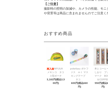
【ご注意】
撮影時の照明の加減や、カメラの性能、モニ
や背景等は商品に含まれませんのでご注意く
おすすめ商品
MYUUA
pokefasu ポケフ
本とコーヒ
メキシコ タコ
ァス ｍｔ マス
しおり ブ
ス型ポーチ
キングテープ
マーク BO
3,182円(税込3,5
ネコ
＆COFFE
00円)
600円(税込660
550円(税込6
円)
円)