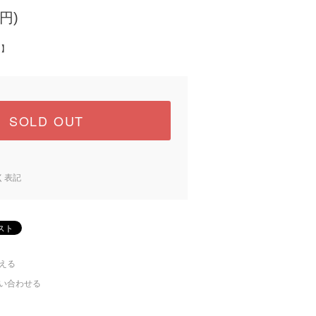
円)
中】
SOLD OUT
く表記
える
い合わせる