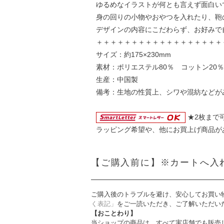
ゆるめなイラストが何とも言えず面白い
身の回りの小物やおやつを入れたり、鞄
デザインの内容にこだわらず、お好みで
＋＋＋＋＋＋＋＋＋＋＋＋＋＋＋＋＋＋
サイズ：約175×230mm
素材：ポリエステル80％ コットン20％
生産：中国製
備考：生地の性質上、シワや混紡などが
★2枚まで
ラッピング希望や、他にお買上げ商品が
【ご購入前に】※カートへ入
ご購入後のトラブルを避け、安心してお買い
く表記」
をご一読いただき、ご了解いただい
【おことわり】
当ショップの商品は、すべて実店舗でも販売