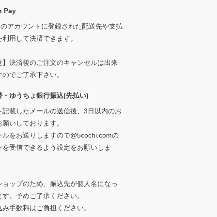
 Pay
onのアカウントに登録された配送先や支払
を利用して決済できます。
意】決済後のご注文のキャンセルは出来
すのでご了承下さい。
替・ゆうちょ銀行振込(先払い)
を記載したメールの送信後、3日以内のお
お願いしております。
ルをお送りしますので@5cochi.comの
ンを受信できるよう設定をお願いしま
ショップのため、振込先が個人名になっ
ます。予めご了承ください。
込み手数料はご負担ください。