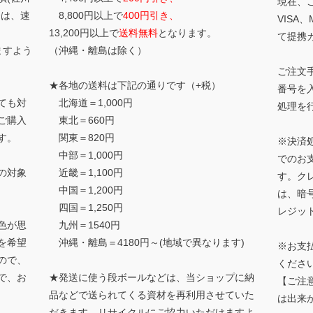
現在、
合は、速
8,800円以上で
400円引き、
VISA、
13,200円以上で
送料無料
となります。
て提携
ますよう
（沖縄・離島は除く）
ご注文
★各地の送料は下記の通りです（+税）
番号を
ても対
北海道＝1,000円
処理を
ご購入
東北＝660円
す。
関東＝820円
※決済
中部＝1,000円
でのお
の対象
近畿＝1,100円
す。ク
中国＝1,200円
は、暗
四国＝1,250円
レジッ
色が思
九州＝1540円
を希望
沖縄・離島＝4180円～(地域で異なります)
※お支
ので、
くださ
で、お
★発送に使う段ボールなどは、当ショップに納
【ご注
品などで送られてくる資材を再利用させていた
は出来
だきます。リサイクルにご協力いただけますよ