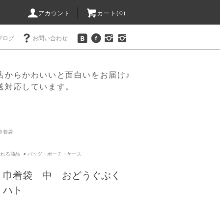
アカウント
カート(
0
)
ブログ
お問い合わせ
店からかわいいと面白いをお届け♪
送対応しています。
巾着袋
送れる商品
>
バッグ・ポーチ・ケース
 巾着袋 中 おどうぐぶく
 ハト