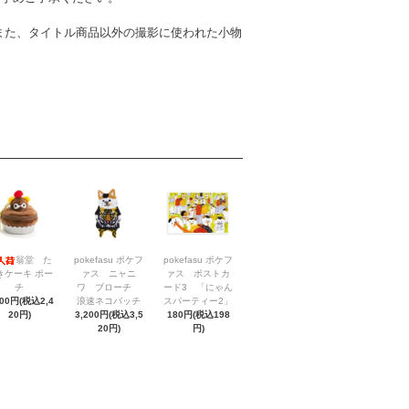
また、タイトル商品以外の撮影に使われた小物
翁堂 た
pokefasu ポケフ
pokefasu ポケフ
きケーキ ポー
ァス ニャニ
ァス ポストカ
チ
ワ ブローチ
ード3 「にゃん
200円(税込2,4
浪速ネコバッチ
スパーティー2」
20円)
3,200円(税込3,5
180円(税込198
20円)
円)