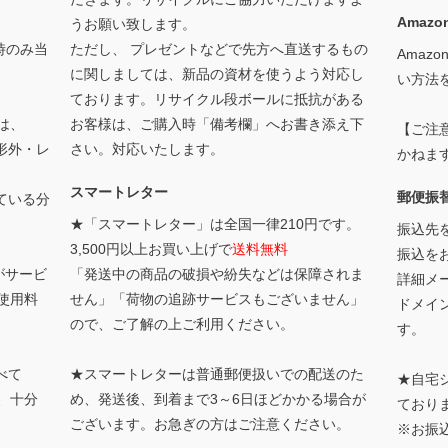
Amazon
うお願い致します。
時のみ当
ただし、 プレゼントなどで先方へ直送するもの
Amaz
に関しましては、新品の資材を使うよう対応し
い方法
ております。リサイクル段ボールに抵抗がある
は、
お客様は、ご購入時「備考欄」へお書き添え下
【ご注
形外・レ
さい。対応いたします。
かねま
スマートレター
郵便振
ている分
★「スマートレター」は全国一律210円です。
振込先
3,500円以上お買い上げで
送料無料
振込を
がサービ
「発送中の商品の破損や紛失などは保障されま
詳細メー
使用料
せん」「荷物の追跡サービスもございません」
ドメイ
ので、ご了解の上ご利用ください。
す。
べて
★スマートレターは普通郵便扱いでの配送のた
★自宅
、十分
め、発送後、到着まで3～6日ほどかかる場合が
ており
ございます。お急ぎの方はご注意ください。
※お振