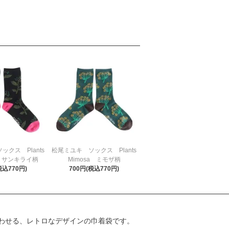
クス Plants
松尾ミユキ ソックス Plants
i サンキライ柄
Mimosa ミモザ柄
税込770円)
700円(税込770円)
わせる、レトロなデザインの巾着袋です。