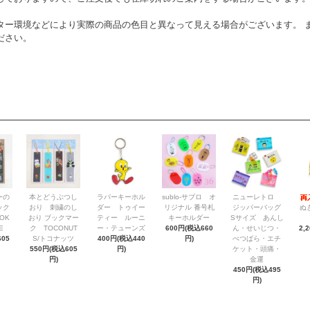
ター環境などにより実際の商品の色目と異なって見える場合がございます。 
ださい。
ーの
本とどうぶつし
ラバーキーホル
sublo-サブロ オ
ニューレトロ
ック
おり 刺繍のし
ダー トゥイー
リジナル 番号札
ジッパーバッグ
ぬ
OK
おり ブックマー
ティー ルーニ
キーホルダー
Sサイズ あんし
E
ク TOCONUT
ー・テューンズ
600円(税込660
ん・せいじつ・
2,
05
S/トコナッツ
400円(税込440
円)
べつばら・エチ
550円(税込605
円)
ケット・頭痛・
円)
金運
450円(税込495
円)