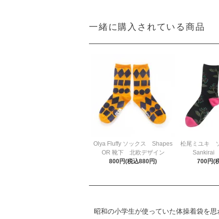
一緒に購入されている商品
Olya Fluffy ソックス Shapes
松尾ミユキ ソッ
OR 靴下 北欧デザイン
Sankira
800円(税込880円)
700円(
昭和の小学生が使っていた体操着袋を思