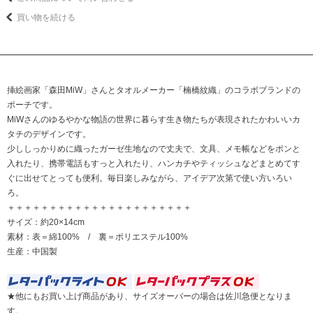
買い物を続ける
挿絵画家「森田MiW」さんとタオルメーカー「楠橋紋織」のコラボブランドの
ポーチです。
MiWさんのゆるやかな物語の世界に暮らす生き物たちが表現されたかわいいカ
タチのデザインです。
少ししっかりめに織ったガーゼ生地なので丈夫で、文具、メモ帳などをポンと
入れたり、携帯電話もすっと入れたり、ハンカチやティッシュなどまとめてす
ぐに出せてとっても便利。毎日楽しみながら、アイデア次第で使い方いろい
ろ。
＋＋＋＋＋＋＋＋＋＋＋＋＋＋＋＋＋＋＋＋＋＋
サイズ：約20×14cm
素材：表＝綿100% / 裏＝ポリエステル100%
生産：中国製
★他にもお買い上げ商品があり、サイズオーバーの場合は佐川急便となりま
す。