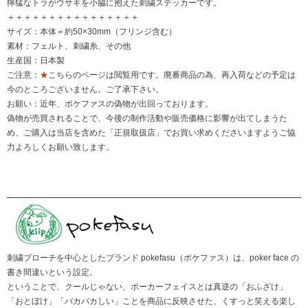
獰猛なトラがウサギを小脇に抱えた刺繍ステッカーです。
＋＋＋＋＋＋＋＋＋＋＋＋＋＋＋＋
サイズ：本体＝約50×30mm（フリンジ含む）
素材：フェルト、刺繍糸、その他
生産国：日本製
ご注意：
★
こちらのページは閲覧用です。廃番商品の為、再入荷などの予定は
今のところございません。ご了承下さい。
お願い：近年、ポケファスの偽物が出回っております。
偽物が売買されることで、今後の制作活動や販売価格に影響が出てしまうた
め、ご購入は当店を含めた「正規取扱店」でお買い求めくださいますようご協
力よろしくお願い致します。
刺繍ブローチを中心としたブランド pokefasu（ポケファス）は、poker face の
書き間違いという設定。
ということで、クールじゃない、ポーカーフェイスとは真逆の「おふざけ」
「おとぼけ」「バカバカしい」ことを商品に反映させた、くすっと笑える楽し