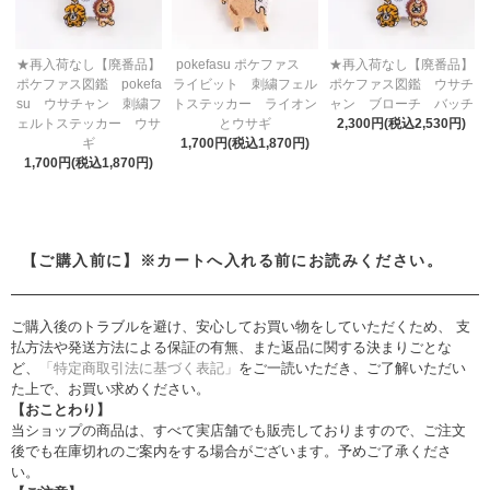
★再入荷なし【廃番品】
pokefasu ポケファス
★再入荷なし【廃番品】
ポケファス図鑑 pokefa
ライビット 刺繍フェル
ポケファス図鑑 ウサチ
su ウサチャン 刺繍フ
トステッカー ライオン
ャン ブローチ バッチ
ェルトステッカー ウサ
とウサギ
2,300円(税込2,530円)
ギ
1,700円(税込1,870円)
1,700円(税込1,870円)
【ご購入前に】※カートへ入れる前にお読みください。
ご購入後のトラブルを避け、安心してお買い物をしていただくため、 支
払方法や発送方法による保証の有無、また返品に関する決まりごとな
ど、
「特定商取引法に基づく表記」
をご一読いただき、ご了解いただい
た上で、お買い求めください。
【おことわり】
当ショップの商品は、すべて実店舗でも販売しておりますので、ご注文
後でも在庫切れのご案内をする場合がございます。予めご了承くださ
い。