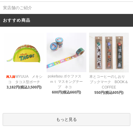
実店舗のご紹介
おすすめ商品
pokefasu ポケファス
MYUUA メキシ
本とコーヒーのしおり
ｍｔ マスキングテー
コ タコス型ポーチ
ブックマーク BOOK＆
プ ネコ
3,182円(税込3,500円)
COFFEE
600円(税込660円)
550円(税込605円)
もっと見る