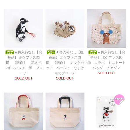
★再入荷なし【廃
★再入荷なし【廃
★再入荷なし【廃
番品】 ポケファス図
番品】 ポケファス図
番品】 ポケファス図
鑑 【旧作】 花火ペ
鑑 【旧作】 ナマケバ
鑑 コラボ ミニトート
ンギンバッチ 黒 ブロ
ッチ ベージュ なまけ
バッグ チアグマ
ーチ
ものブローチ
SOLD OUT
SOLD OUT
SOLD OUT