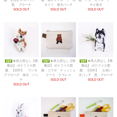
黒 ブローチ
タイツ 柴犬バッチ
チビ柴犬
SOLD OUT
SOLD OUT
SOLD OUT
★再入荷なし【廃
★再入荷なし【廃
★再入荷なし【廃
番品】 ポケファス図
番品】 ポケファス図
番品】 ポケファス図
鑑 【旧作】 ワンモ
鑑 コラボ ティッシュ
鑑 【旧作】 お祝い
アブローチ 柴犬 バッ
ケース クマレス
犬バッチ 黒 ブローチ
チ
SOLD OUT
SOLD OUT
SOLD OUT