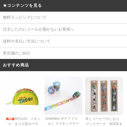
★コンテンツを見る
無料ラッピングについて
注文したのにメールが届かないお客様へ
送料や支払い方法について
実店舗のご紹介
おすすめ商品
pokefasu ポケファス
MYUUA メキシ
本とコーヒーのしおり
ｍｔ マスキングテー
コ タコス型ポーチ
ブックマーク BOOK＆