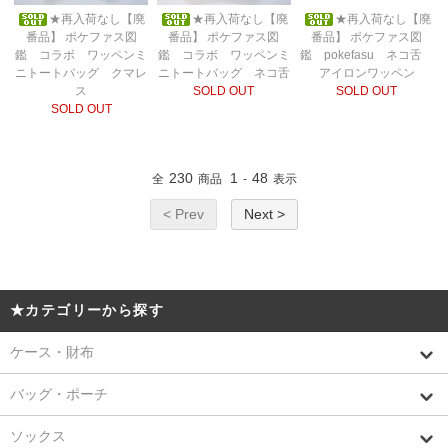
★再入荷なし【廃
★再入荷なし【廃
★再入荷なし【廃
番品】 ポケファス図
番品】 ポケファス図
番品】 ポケファス図
鑑 コラボ ワッペンミ
鑑 コラボ ワッペンミ
鑑 pokefasu ネコ舌
ニトートバッグ クマレ
ニトートバッグ ネコ舌
アイロンワッペン
ス
SOLD OUT
SOLD OUT
SOLD OUT
230
1
48
全
商品
-
表示
< Prev
Next >
★カテゴリーから探す
ケース・財布
バッグ・ポーチ
ソックス