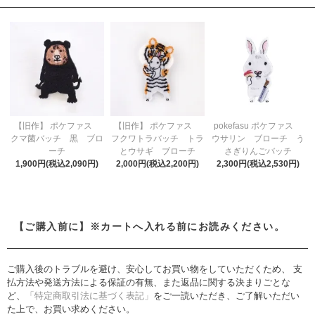
【旧作】 ポケファス
【旧作】 ポケファス
pokefasu ポケファス
クマ菌バッチ 黒 ブロ
フクワトラバッチ トラ
ウサリン ブローチ う
ーチ
とウサギ ブローチ
さぎりんごバッチ
1,900円(税込2,090円)
2,000円(税込2,200円)
2,300円(税込2,530円)
【ご購入前に】※カートへ入れる前にお読みください。
ご購入後のトラブルを避け、安心してお買い物をしていただくため、 支
払方法や発送方法による保証の有無、また返品に関する決まりごとな
ど、
「特定商取引法に基づく表記」
をご一読いただき、ご了解いただい
た上で、お買い求めください。