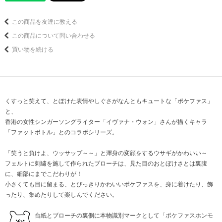
この商品を友達に教える
この商品について問い合わせる
買い物を続ける
くすっと笑えて、とぼけた表情やしぐさがなんともキュートな「ポケファス」
と、
香港の女性シンガーソングライター「イヴァナ・ウォン」さんが描くキャラ
「ファットボトル」とのコラボシリーズ。
「笑うと負けよ、ウッサップ～～」と渾身の変顔をするウサギがかわいい～
フェルトに刺繍を施して作られたブローチは、見た目のおとぼけさとは裏腹
に、細部にまでこだわりが！
小さくても目に留まる、とびっきりかわいいポケファスを、身に着けたり、飾
ったり、集めたりして楽しんでください。
台紙とブローチの裏側に本物識別マークとして「ポケファスホンモ