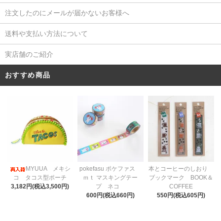
注文したのにメールが届かないお客様へ
送料や支払い方法について
実店舗のご紹介
おすすめ商品
pokefasu ポケファス
MYUUA メキシ
本とコーヒーのしおり
ｍｔ マスキングテー
コ タコス型ポーチ
ブックマーク BOOK＆
プ ネコ
3,182円(税込3,500円)
COFFEE
600円(税込660円)
550円(税込605円)