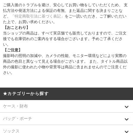
ご購入後のトラブルを避け、安心してお買い物をしていただくため、 支
払方法や発送方法による保証の有無、また返品に関する決まりごとな
ど、
「特定商取引法に基づく表記」
をご一読いただき、ご了解いただい
た上で、お買い求めください。
【おことわり】
当ショップの商品は、すべて実店舗でも販売しておりますので、ご注文
後でも在庫切れのご案内をする場合がございます。予めご了承くださ
い。
【ご注意】
撮影時の照明の加減や、カメラの性能、モニター環境などにより実際の
商品の色目と異なって見える場合がございます。 また、タイトル商品以
外の撮影に使われた小物や背景等は商品に含まれませんのでご注意くだ
さい。
★カテゴリーから探す
ケース・財布
バッグ・ポーチ
ソックス