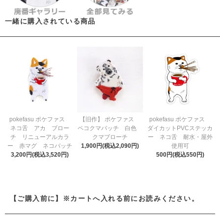
一緒に購入されている商品
pokefasu ポケファス
【旧作】 ポケファス
pokefasu ポケファス
ネコ舌 アカ ブロー
ペコクマバッチ 白色
ダイカットPVCステッカ
チ リニューアルカラ
クマブローチ
ー ネコ舌 耐水・屋外
ー 赤マグ ネコバッチ
1,900円(税込2,090円)
使用可
3,200円(税込3,520円)
500円(税込550円)
【ご購入前に】※カートへ入れる前にお読みください。