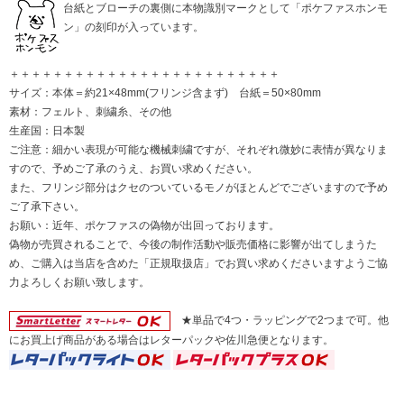
台紙とブローチの裏側に本物識別マークとして「ポケファスホンモ
ン」の刻印が入っています。
＋＋＋＋＋＋＋＋＋＋＋＋＋＋＋＋＋＋＋＋＋＋＋＋＋
サイズ：本体＝約21×48mm(フリンジ含まず) 台紙＝50×80mm
素材：フェルト、刺繍糸、その他
生産国：日本製
ご注意：細かい表現が可能な機械刺繍ですが、それぞれ微妙に表情が異なりま
すので、予めご了承のうえ、お買い求めください。
また、フリンジ部分はクセのついているモノがほとんどでございますので予め
ご了承下さい。
お願い：近年、ポケファスの偽物が出回っております。
偽物が売買されることで、今後の制作活動や販売価格に影響が出てしまうた
め、ご購入は当店を含めた「正規取扱店」でお買い求めくださいますようご協
力よろしくお願い致します。
★単品で4つ・ラッピングで2つまで可。他
にお買上げ商品がある場合はレターパックや佐川急便となります。