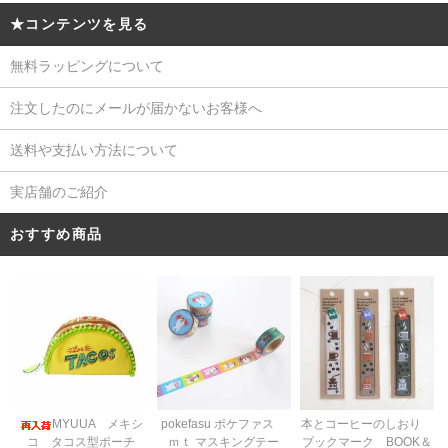
★コンテンツを見る
無料ラッピングについて
注文したのにメールが届かないお客様へ
送料や支払い方法について
実店舗のご紹介
おすすめ商品
pokefasu ポケファス
MYUUA メキシ
本とコーヒーのしおり
ｍｔ マスキングテー
コ タコス型ポーチ
ブックマーク BOOK＆