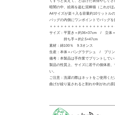
くすっと笑えて、とぼけた表情やしぐさ
暗闇の中、絵画を盗む泥棒猫（これがほ
A4サイズが楽々入る容量約10リット
バッグの内側にワンポイントでバッグを
＋＋＋＋＋＋＋＋＋＋＋＋＋＋＋＋＋＋
サイズ：平置き＝約36×37cm / 立体＝約
持ち手＝約2.5×47cm
素材：綿100％ 9.3オンス
生産：本体＝バングラデシュ / プリ
備考：本製品は手作業でプリントしてい
製品の性質上、サイズに若干の個体差、
い。
ご注意：洗濯の際はネットをご使用くだ
曲げが繰り返されると割れや剥がれの原