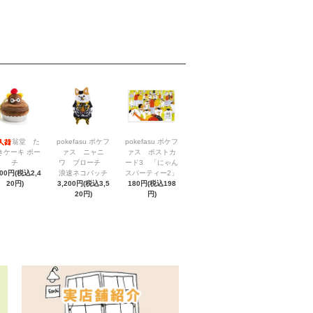
翁堂 た
pokefasu ポケフ
pokefasu ポケフ
きケーキ ポー
ァス ニャニ
ァス ポストカ
チ
ワ ブローチ
ード3 「にゃん
200円(税込2,4
浪速ネコバッチ
スパーティー2」
20円)
3,200円(税込3,5
180円(税込198
20円)
円)