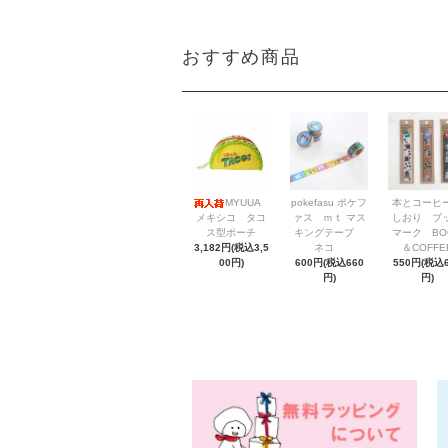
おすすめ商品
MYUUA
pokefasu ポケフ
本とコーヒ
メキシコ タコ
ァス ｍｔ マス
しおり ブ
ス型ポーチ
キングテープ
マーク BO
3,182円(税込3,5
ネコ
＆COFFE
00円)
600円(税込660
550円(税込6
円)
円)