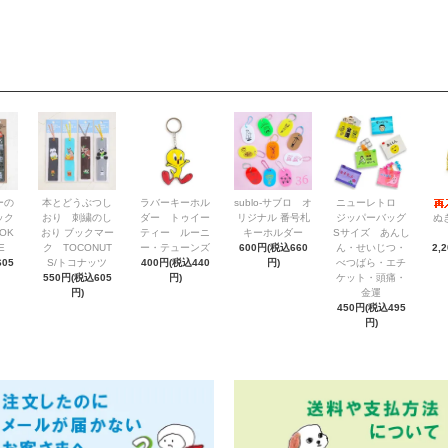
ーの
本とどうぶつし
ラバーキーホル
sublo-サブロ オ
ニューレトロ
ック
おり 刺繍のし
ダー トゥイー
リジナル 番号札
ジッパーバッグ
ぬ
OK
おり ブックマー
ティー ルーニ
キーホルダー
Sサイズ あんし
E
ク TOCONUT
ー・テューンズ
600円(税込660
ん・せいじつ・
2,
05
S/トコナッツ
400円(税込440
円)
べつばら・エチ
550円(税込605
円)
ケット・頭痛・
円)
金運
450円(税込495
円)