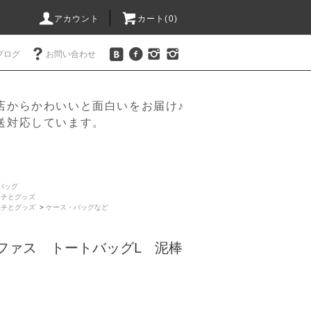
アカウント
カート(
0
)
ブログ
お問い合わせ
店からかわいいと面白いをお届け♪
送対応しています。
バッグ
ーチとグッズ
ーチとグッズ
>
ケース・バッグなど
 ポケファス トートバッグL 泥棒