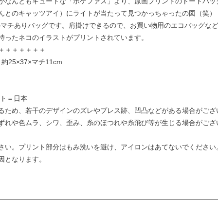
がなんともキュートな「ポケファス」より、原画プリントのトートバッ
んとのキャッツアイ）にライトが当たって見つかっちゃったの図（笑）
ルのマチありバッグです。肩掛けできるので、お買い物用のエコバッグな
持ったネコのイラストがプリントされています。
＋＋＋＋＋＋＋
25×37×マチ11cm
ント＝日本
るため、若干のデザインのズレやプレス跡、凹凸などがある場合がござ
ずれや色ムラ、シワ、歪み、糸のほつれや糸飛び等が生じる場合がござ
さい。プリント部分はもみ洗いを避け、アイロンはあてないでください
因となります。