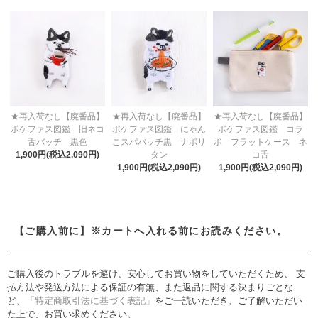
★再入荷なし【廃番品】
★再入荷なし【廃番品】
★再入荷なし【廃番品】
ポケファス図鑑 旧ネコ
ポケファス図鑑 にゃん
ポケファス図鑑 コラ
舌バッチ 黒色
こスパバッチ黒 ナポリ
ボ フラットケース ネ
1,900円(税込2,090円)
タン
コ舌
1,900円(税込2,090円)
1,900円(税込2,090円)
【ご購入前に】※カートへ入れる前にお読みください。
ご購入後のトラブルを避け、安心してお買い物をしていただくため、 支
払方法や発送方法による保証の有無、また返品に関する決まりごとな
ど、
「特定商取引法に基づく表記」
をご一読いただき、ご了解いただい
た上で、お買い求めください。