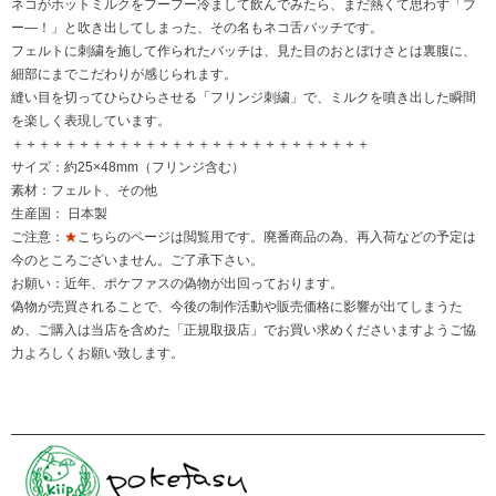
ネコがホットミルクをフーフー冷まして飲んでみたら、まだ熱くて思わず「ブ
ー―！」と吹き出してしまった、その名もネコ舌バッチです。
フェルトに刺繍を施して作られたバッチは、見た目のおとぼけさとは裏腹に、
細部にまでこだわりが感じられます。
縫い目を切ってひらひらさせる「フリンジ刺繍」で、ミルクを噴き出した瞬間
を楽しく表現しています。
＋＋＋＋＋＋＋＋＋＋＋＋＋＋＋＋＋＋＋＋＋＋＋＋＋＋＋
サイズ：約25×48mm（フリンジ含む）
素材：フェルト、その他
生産国： 日本製
ご注意：
★
こちらのページは閲覧用です。廃番商品の為、再入荷などの予定は
今のところございません。ご了承下さい。
お願い：近年、ポケファスの偽物が出回っております。
偽物が売買されることで、今後の制作活動や販売価格に影響が出てしまうた
め、ご購入は当店を含めた「正規取扱店」でお買い求めくださいますようご協
力よろしくお願い致します。