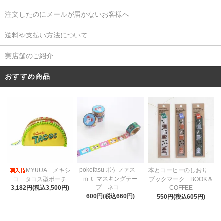
注文したのにメールが届かないお客様へ
送料や支払い方法について
実店舗のご紹介
おすすめ商品
pokefasu ポケファス
MYUUA メキシ
本とコーヒーのしおり
ｍｔ マスキングテー
コ タコス型ポーチ
ブックマーク BOOK＆
プ ネコ
3,182円(税込3,500円)
COFFEE
600円(税込660円)
550円(税込605円)