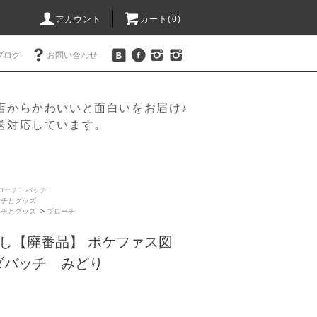
アカウント
カート(
0
)
ブログ
お問い合わせ
店からかわいいと面白いをお届け♪
送対応しています。
ローチ・バッチ
ーチとグッズ
ーチとグッズ
>
ブローチ
し【廃番品】 ポケファス図
ダバッチ みどり