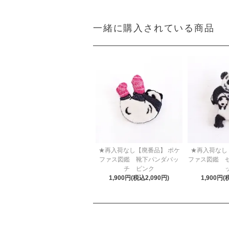
一緒に購入されている商品
★再入荷なし【廃番品】 ポケ
★再入荷なし
ファス図鑑 靴下パンダバッ
ファス図鑑 
チ ピンク
1,900円(税込2,090円)
1,900円(