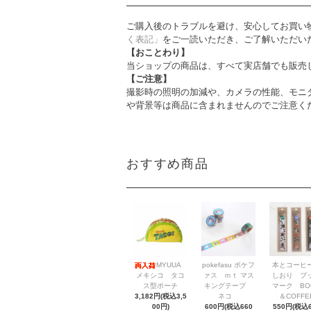
ご購入後のトラブルを避け、安心してお買い
く表記」
をご一読いただき、ご了解いただい
【おことわり】
当ショップの商品は、すべて実店舗でも販売
【ご注意】
撮影時の照明の加減や、カメラの性能、モニ
や背景等は商品に含まれませんのでご注意く
おすすめ商品
MYUUA
pokefasu ポケフ
本とコーヒ
メキシコ タコ
ァス ｍｔ マス
しおり ブ
ス型ポーチ
キングテープ
マーク BO
3,182円(税込3,5
ネコ
＆COFFE
00円)
600円(税込660
550円(税込6