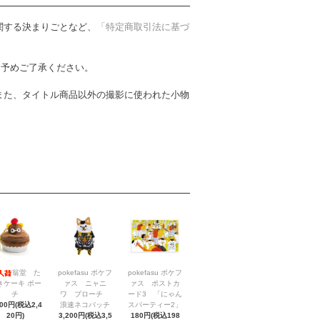
関する決まりごとなど、
「特定商取引法に基づ
。予めご了承ください。
また、タイトル商品以外の撮影に使われた小物
翁堂 た
pokefasu ポケフ
pokefasu ポケフ
きケーキ ポー
ァス ニャニ
ァス ポストカ
チ
ワ ブローチ
ード3 「にゃん
200円(税込2,4
浪速ネコバッチ
スパーティー2」
20円)
3,200円(税込3,5
180円(税込198