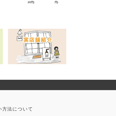
20円)
円)
い方法について