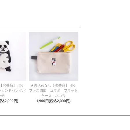
【廃番品】 ポケ
★再入荷なし【廃番品】 ポケ
セカンドパンダバ
ファス図鑑 コラボ フラット
ッチ
ケース ネコ舌
税込2,090円)
1,900円(税込2,090円)