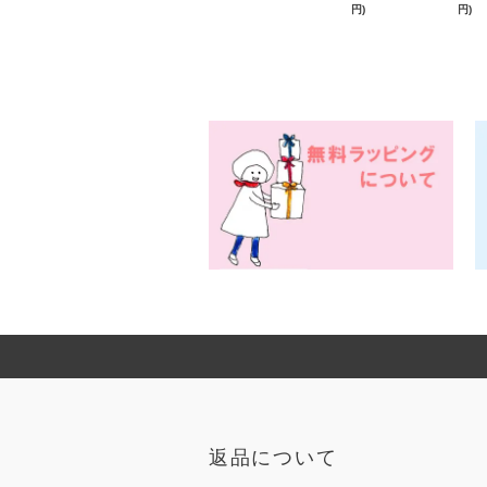
円)
円)
返品について