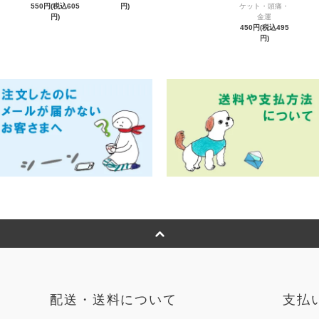
550円(税込605
円)
ケット・頭痛・
円)
金運
450円(税込495
円)
配送・送料について
支払