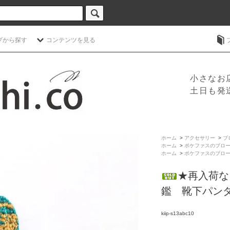
プから探す
コンテンツを見る
小さなお
土日も発
ホーム
>
アクセサリー
>
ブ
ホーム
>
ポケファスのブロ
ホーム
>
ポケファスのブロ
★再入荷な
鑑 靴下パン
kiip-s13abc10