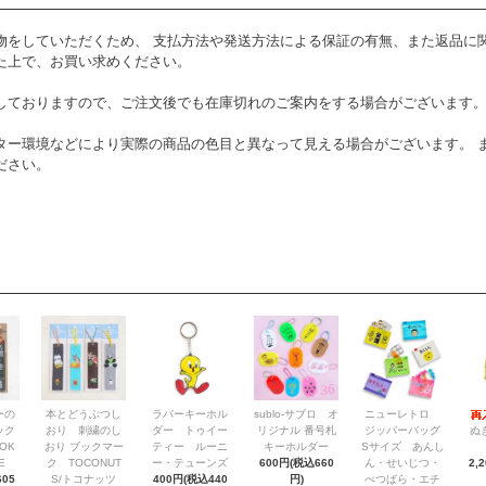
物をしていただくため、 支払方法や発送方法による保証の有無、また返品に
た上で、お買い求めください。
しておりますので、ご注文後でも在庫切れのご案内をする場合がございます
ター環境などにより実際の商品の色目と異なって見える場合がございます。 
ださい。
ーの
本とどうぶつし
ラバーキーホル
sublo-サブロ オ
ニューレトロ
ック
おり 刺繍のし
ダー トゥイー
リジナル 番号札
ジッパーバッグ
ぬ
OK
おり ブックマー
ティー ルーニ
キーホルダー
Sサイズ あんし
E
ク TOCONUT
ー・テューンズ
600円(税込660
ん・せいじつ・
2,
05
S/トコナッツ
400円(税込440
円)
べつばら・エチ