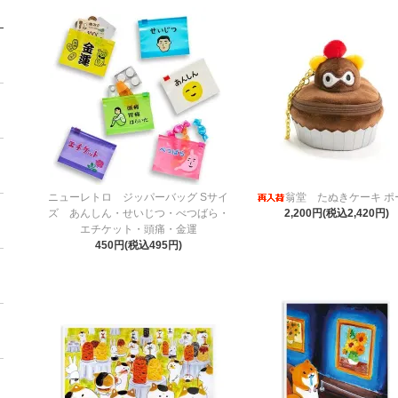
ニューレトロ ジッパーバッグ Sサイ
翁堂 たぬきケーキ ポ
ズ あんしん・せいじつ・べつばら・
2,200円(税込2,420円)
エチケット・頭痛・金運
450円(税込495円)