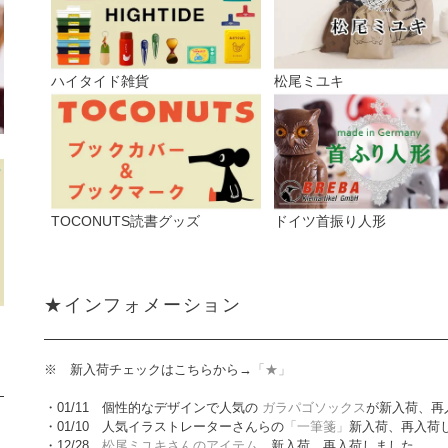
ハイタイド雑貨
松尾ミユキ
TOCONUTS読書グッズ
ドイツ首振り人形
★インフォメーション
※ 新入荷チェックはこちらから→
「★」
・01/11 個性的なデザインで人気の
ガラパゴソックス
が新入荷、再
・01/10 人気イラストレーターさんらの
「一筆箋」
新入荷、再入荷
・12/28
松尾ミユキさんのアイテム
新入荷、再入荷しました。