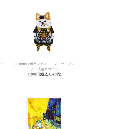
ーチ
pokefasu ポケファス ニャニワ ブロ
ーチ 浪速ネコバッチ
3,200円(税込3,520円)