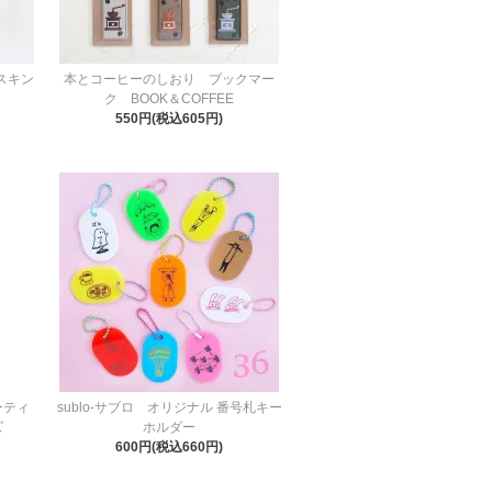
マスキン
本とコーヒーのしおり ブックマー
ク BOOK＆COFFEE
550円(税込605円)
ーティ
sublo-サブロ オリジナル 番号札キー
ズ
ホルダー
600円(税込660円)