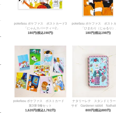
pokefasu ポケファス ポストカード3
pokefasu ポケファス ポスト
「にゃんスパーティー2」
「ひまわり（じゅるり）
180円(税込198円)
180円(税込198円)
pokefasu ポケファス ポストカード
ナタリーレテ スタンドミラー
第3弾 9種セット
サギ Gardener rabbit Nathali
1,620円(税込1,782円)
800円(税込880円)