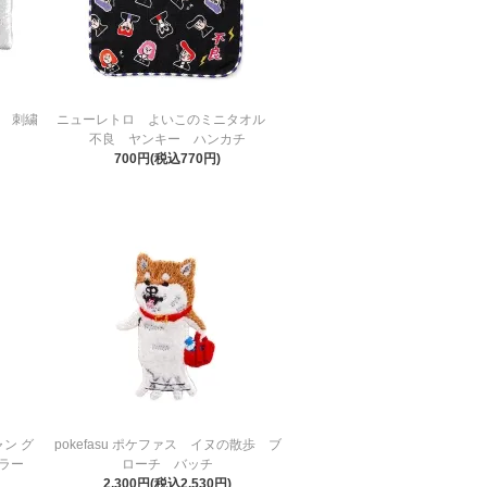
チ 刺繍
ニューレトロ よいこのミニタオル
不良 ヤンキー ハンカチ
700円(税込770円)
ャン グ
pokefasu ポケファス イヌの散歩 ブ
カラー
ローチ バッチ
2,300円(税込2,530円)