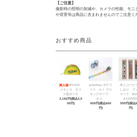
【ご注意】
撮影時の照明の加減や、カメラの性能、モニ
や背景等は商品に含まれませんのでご注意く
おすすめ商品
MYUUA
pokefasu ポケフ
本とコーヒ
メキシコ タコ
ァス ｍｔ マス
しおり ブ
ス型ポーチ
キングテープ
マーク BO
3,182円(税込3,5
ネコ
＆COFFE
00円)
600円(税込660
550円(税込6
円)
円)