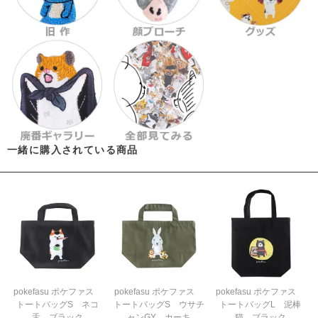
一緒に購入されている商品
pokefasu ポケファス
pokefasu ポケファス
pokefasu ポケファス
トートバッグS ネコ
トートバッグS ウサチ
トートバッグL 泥棒
舌 ブラック
ャンGY カーキ
猫 ブラック