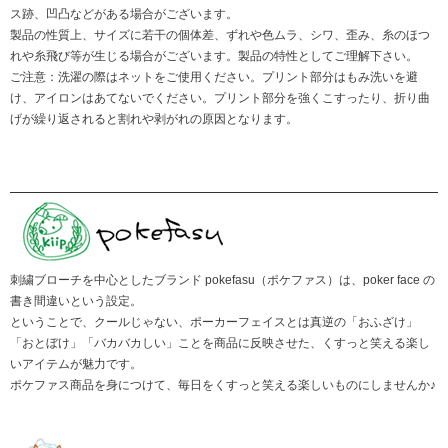
ス跡、凹凸などがある場合がございます。
製品の性質上、サイズに若干の個体差、ずれや色ムラ、シワ、歪み、糸のほつ
れや糸飛び等が生じる場合がございます。製品の特性としてご理解下さい。
ご注意：洗濯の際はネットをご使用ください。プリント部分はもみ洗いを避
け、アイロンはあてないでください。プリント部分を強くこすったり、折り曲
げが繰り返されると割れや剥がれの原因となります。
刺繍ブローチを中心としたブランド pokefasu（ポケファス）は、poker face の
書き間違いという設定。
ということで、クールじゃない、ポーカーフェイスとは真逆の「おふざけ」
「おとぼけ」「バカバカしい」ことを商品に反映させた、くすっと笑える楽し
いアイテムが魅力です。
ポケファス商品を身につけて、毎日をくすっと笑える楽しいものにしませんか♪