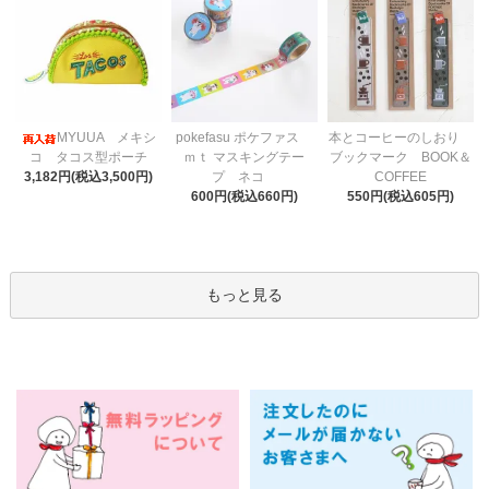
pokefasu ポケファス
MYUUA メキシ
本とコーヒーのしおり
ｍｔ マスキングテー
コ タコス型ポーチ
ブックマーク BOOK＆
プ ネコ
3,182円(税込3,500円)
COFFEE
600円(税込660円)
550円(税込605円)
もっと見る