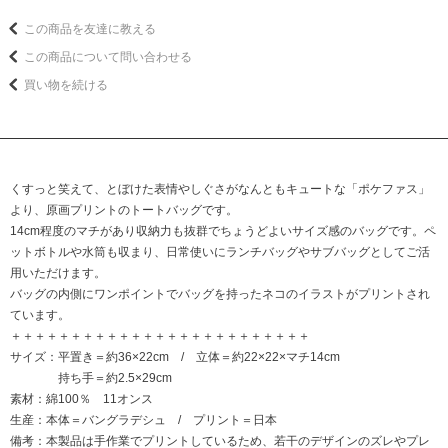
この商品を友達に教える
この商品について問い合わせる
買い物を続ける
くすっと笑えて、とぼけた表情やしぐさがなんともキュートな「ポケファス」
より、原画プリントのトートバッグです。
14cm程度のマチがあり収納力も抜群でちょうどよいサイズ感のバッグです。ペ
ットボトルや水筒も収まり、日常使いにランチバッグやサブバッグとしてご活
用いただけます。
バッグの内側にワンポイントでバッグを持ったネコのイラストがプリントされ
ています。
＋＋＋＋＋＋＋＋＋＋＋＋＋＋＋＋＋＋＋＋＋＋＋＋＋
サイズ：平置き＝約36×22cm / 立体＝約22×22×マチ14cm
持ち手＝約2.5×29cm
素材：綿100％ 11オンス
生産：本体＝バングラデシュ / プリント＝日本
備考：本製品は手作業でプリントしているため、若干のデザインのズレやプレ